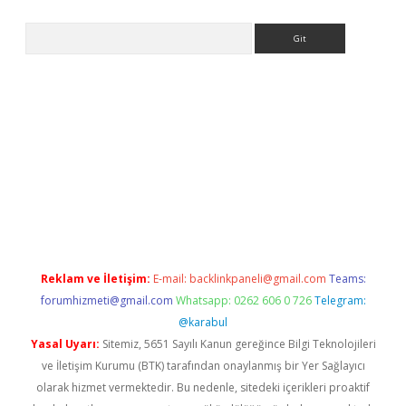
Arama
no
Reklam ve İletişim:
E-mail:
backlinkpaneli@gmail.com
Teams:
forumhizmeti@gmail.com
Whatsapp: 0262 606 0 726
Telegram:
@karabul
Yasal Uyarı:
Sitemiz, 5651 Sayılı Kanun gereğince Bilgi Teknolojileri
ve İletişim Kurumu (BTK) tarafından onaylanmış bir Yer Sağlayıcı
olarak hizmet vermektedir. Bu nedenle, sitedeki içerikleri proaktif