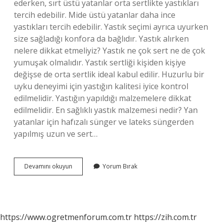
ederken, sırt üstü yatanlar orta sertlikte yastıkları
tercih edebilir. Mide üstü yatanlar daha ince
yastıkları tercih edebilir. Yastık seçimi ayrıca uyurken
size sağladığı konfora da bağlıdır. Yastık alırken
nelere dikkat etmeliyiz? Yastık ne çok sert ne de çok
yumuşak olmalıdır. Yastık sertliği kişiden kişiye
değişse de orta sertlik ideal kabul edilir. Huzurlu bir
uyku deneyimi için yastığın kalitesi iyice kontrol
edilmelidir. Yastığın yapıldığı malzemelere dikkat
edilmelidir. En sağlıklı yastık malzemesi nedir? Yan
yatanlar için hafızalı sünger ve lateks süngerden
yapılmış uzun ve sert…
Yastık
Devamını okuyun
Yorum Bırak
Seçerken
Nelere
Dikkat
Edilmeli
https://www.ogretmenforum.com.tr
https://zih.com.tr