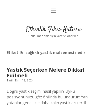
menüyü
Anasayfa
aç
Gizlilik Politikası
Etkinlik Fikir Kutusu
Yasal Uyarı
Unutulmaz anlar için yaratıcı öneriler!
Hakkımızda
Etiket:
En sağlıklı yastık malzemesi nedir
Yastık Seçerken Nelere Dikkat
Edilmeli
Tarih: Ekim 19, 2024
Doğru yastık seçimi nasıl yapılır? Uyku
pozisyonunuzu göz önünde bulundurun: Yan
yatanlar genellikle daha kalın yastıkları tercih