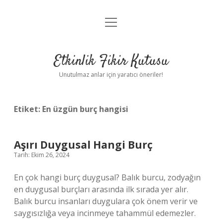
menüyü
Anasayfa
aç
Gizlilik Politikası
Etkinlik Fikir Kutusu
Yasal Uyarı
Unutulmaz anlar için yaratıcı öneriler!
Hakkımızda
Etiket:
En üzgün burç hangisi
Aşırı Duygusal Hangi Burç
Tarih: Ekim 26, 2024
En çok hangi burç duygusal? Balık burcu, zodyağın
en duygusal burçları arasında ilk sırada yer alır.
Balık burcu insanları duygulara çok önem verir ve
saygısızlığa veya incinmeye tahammül edemezler.