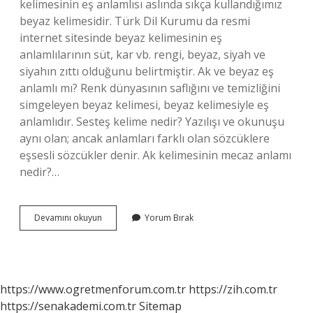
kelimesinin eş anlamlısı aslında sıkça kullandığımız
beyaz kelimesidir. Türk Dil Kurumu da resmi
internet sitesinde beyaz kelimesinin eş
anlamlılarının süt, kar vb. rengi, beyaz, siyah ve
siyahın zıttı olduğunu belirtmiştir. Ak ve beyaz eş
anlamlı mı? Renk dünyasının saflığını ve temizliğini
simgeleyen beyaz kelimesi, beyaz kelimesiyle eş
anlamlıdır. Sesteş kelime nedir? Yazılışı ve okunuşu
aynı olan; ancak anlamları farklı olan sözcüklere
eşsesli sözcükler denir. Ak kelimesinin mecaz anlamı
nedir?…
Ak
Devamını okuyun
Yorum Bırak
Kelimesinin
Iki
Anlamı
Nedir
https://www.ogretmenforum.com.tr
https://zih.com.tr
https://senakademi.com.tr
Sitemap