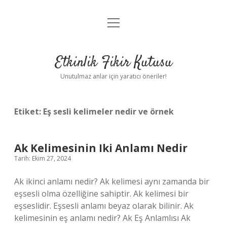
menüyü
Anasayfa
aç
Gizlilik Politikası
Etkinlik Fikir Kutusu
Yasal Uyarı
Unutulmaz anlar için yaratıcı öneriler!
Hakkımızda
Etiket:
Eş sesli kelimeler nedir ve örnek
Ak Kelimesinin Iki Anlamı Nedir
Tarih: Ekim 27, 2024
Ak ikinci anlamı nedir? Ak kelimesi aynı zamanda bir
eşsesli olma özelliğine sahiptir. Ak kelimesi bir
eşseslidir. Eşsesli anlamı beyaz olarak bilinir. Ak
kelimesinin eş anlamı nedir? Ak Eş Anlamlısı Ak