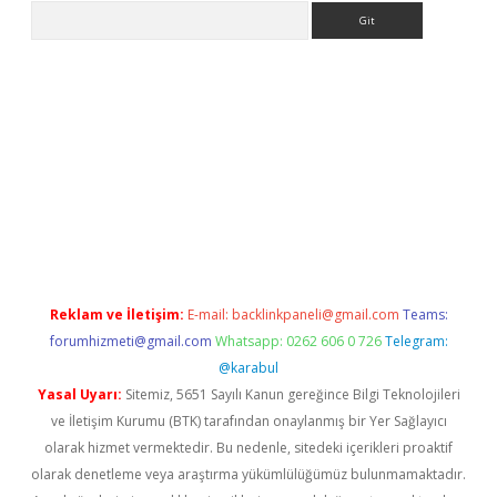
Arama
ino
Reklam ve İletişim:
E-mail:
backlinkpaneli@gmail.com
Teams:
forumhizmeti@gmail.com
Whatsapp: 0262 606 0 726
Telegram:
@karabul
Yasal Uyarı:
Sitemiz, 5651 Sayılı Kanun gereğince Bilgi Teknolojileri
ve İletişim Kurumu (BTK) tarafından onaylanmış bir Yer Sağlayıcı
olarak hizmet vermektedir. Bu nedenle, sitedeki içerikleri proaktif
olarak denetleme veya araştırma yükümlülüğümüz bulunmamaktadır.