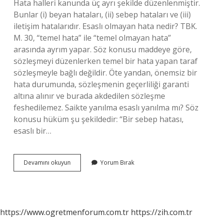
Hata halleri kanunda üç ayrı şekilde düzenlenmiştir.
Bunlar (i) beyan hataları, (ii) sebep hataları ve (iii)
iletişim hatalarıdır. Esaslı olmayan hata nedir? TBK.
M. 30, “temel hata” ile “temel olmayan hata”
arasında ayrım yapar. Söz konusu maddeye göre,
sözleşmeyi düzenlerken temel bir hata yapan taraf
sözleşmeyle bağlı değildir. Öte yandan, önemsiz bir
hata durumunda, sözleşmenin geçerliliği garanti
altına alınır ve burada akdedilen sözleşme
feshedilemez. Saikte yanılma esaslı yanılma mı? Söz
konusu hüküm şu şekildedir: “Bir sebep hatası,
esaslı bir…
Miktarda
Devamını okuyun
Yorum Bırak
Yanılma
Esaslı
Yanılma
Mıdır
https://www.ogretmenforum.com.tr
https://zih.com.tr