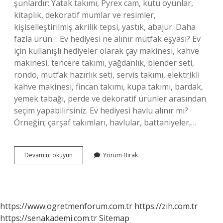
şunlardır: Yatak takımı, Pyrex cam, kutu oyunlar,
kitaplık, dekoratif mumlar ve resimler,
kişiselleştirilmiş akrilik tepsi, yastık, abajur. Daha
fazla ürün… Ev hediyesi ne alınır mutfak eşyası? Ev
için kullanışlı hediyeler olarak çay makinesi, kahve
makinesi, tencere takımı, yağdanlık, blender seti,
rondo, mutfak hazırlık seti, servis takımı, elektrikli
kahve makinesi, fincan takımı, kupa takımı, bardak,
yemek tabağı, perde ve dekoratif ürünler arasından
seçim yapabilirsiniz. Ev hediyesi havlu alınır mı?
Örneğin; çarşaf takımları, havlular, battaniyeler,…
Yeni
Devamını okuyun
Yorum Bırak
Ev
Hediyesi
Ne
Alınabilir
https://www.ogretmenforum.com.tr
https://zih.com.tr
https://senakademi.com.tr
Sitemap