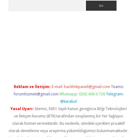
Arama
ino
Reklam ve İletişim:
E-mail:
backlinkpaneli@gmail.com
Teams:
forumhizmeti@gmail.com
Whatsapp: 0262 606 0 726
Telegram:
@karabul
Yasal Uyarı:
Sitemiz, 5651 Sayılı Kanun gereğince Bilgi Teknolojileri
ve İletişim Kurumu (BTK) tarafından onaylanmış bir Yer Sağlayıcı
olarak hizmet vermektedir. Bu nedenle, sitedeki içerikleri proaktif
olarak denetleme veya araştırma yükümlülüğümüz bulunmamaktadır.