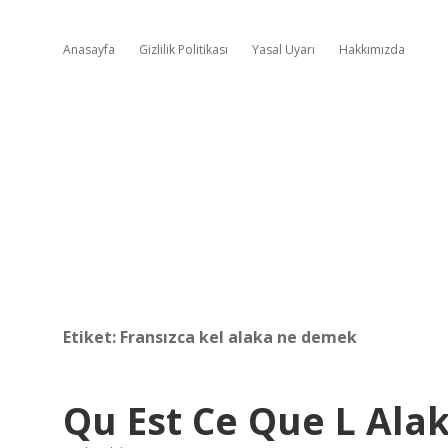
Anasayfa
Gizlilik Politikası
Yasal Uyarı
Hakkımızda
Etiket:
Fransızca kel alaka ne demek
Qu Est Ce Que L Al