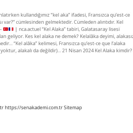
nlatırken kullandığımız “kel aka” ifadesi, Fransızca qu’est-ce
ası var?” cümlesinden gelmektedir. Cümleden alıntıdır. Kel
 –
| nca.actuel “Kel Alaka” tabiri, Galatasaray lisesi
n geliyor. Kes kel alaka ne demek? Kelalâka deyimi, alakası
medir… “Kel alâka” kelimesi, Fransızca qu’est-ce que l’alaka
i yoktur, alakalı da değildir)… 21 Nisan 2024 Kel Alaka kimdir?
tr
https://senakademi.com.tr
Sitemap