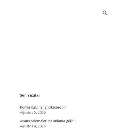
Sidebar
Son Yazılar
vdcasino
Konya Kulu hangi ülkededir ?
Ağustos 5, 2026
Avans ödemeleri ne anlama gelir ?
Ağustos 4, 2026