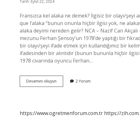
Tarih: Eylül 22, 2024
Fransızca kel alaka ne demek? İlgisiz bir olayı/şeyi a
que l’alaka “bunun onunla hiçbir ilgisi yok, ne alak
alaka deyimi nereden gelir? NCA – Nazif Can Akçalı
mezunu Ferhan Şensoy’un 1978’de yaptığı bir fıkrada
bir olayı/şeyi ifade etmek için kullandığımız bir keli
ifadesinden bir alıntıdır (bunun bununla hiçbir ilgis
1978 civarında oyuncu Ferhan…
Qu
Devamını okuyun
2 Yorum
Est
Ce
Que
L
Alaka
https://www.ogretmenforum.com.tr
https://zih.com.
Ne
Demek