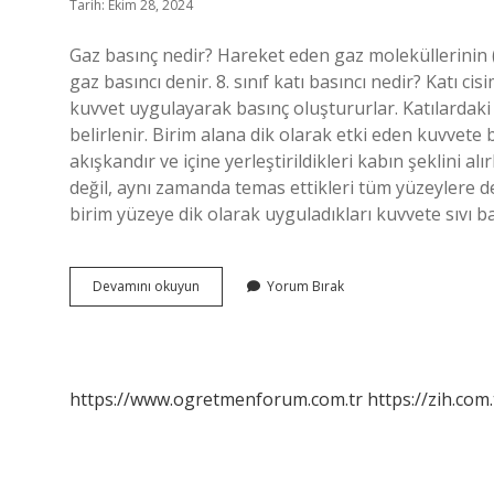
Tarih: Ekim 28, 2024
Gaz basınç nedir? Hareket eden gaz moleküllerinin (
gaz basıncı denir. 8. sınıf katı basıncı nedir? Katı ci
kuvvet uygulayarak basınç oluştururlar. Katılardaki 
belirlenir. Birim alana dik olarak etki eden kuvvete ba
akışkandır ve içine yerleştirildikleri kabın şeklini a
değil, aynı zamanda temas ettikleri tüm yüzeylere de 
birim yüzeye dik olarak uyguladıkları kuvvete sıvı ba
Gaz
Devamını okuyun
Yorum Bırak
Basıncı
Nedir
8
Sınıf
https://www.ogretmenforum.com.tr
https://zih.com.