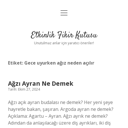
menüyü
Anasayfa
aç
Gizlilik Politikası
Etkinlik Fikir Kutusu
Yasal Uyarı
Unutulmaz anlar için yaratıcı öneriler!
Hakkımızda
Etiket:
Gece uyurken ağız neden açılır
Ağzı Ayran Ne Demek
Tarih: Ekim 27, 2024
Ağzı açık ayran budalası ne demek? Her yeni şeye
hayretle bakan, şaşıran. Argoda ayran ne demek?
Açıklama: Agartu – Ayran. Ağzı ayrık ne demek?
Adından da anlaşılacağı üzere diş ayrıkları, iki diş