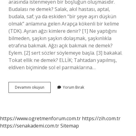
arasında istenmeyen bir boşluğun oluşmasıdır.
Budalası ne demek? Salak, akıl hastası, aptal,
budala, saf; ya da eskiden “bir şeye aşırı düşkün
olmak” anlamına gelen Arapça kökenli bir kelime
(TDK). Ayran ağzı kimlere denir? [1] Ne yaptığını
bilmeden, şaşkın şaşkın dolaşmak, şaşkınlıkla
etrafına bakmak. Ağzı açık bakmak ne demek?
Eylem. [2] sert sözler söylemeye başla. [3] bakakal.
Tokat ellik ne demek? ELLİK; Tahtadan yapılmış,
eldiven biçiminde sol el parmaklarına…
Ağzı
Devamını okuyun
Yorum Bırak
Ayran
Ne
Demek
https://www.ogretmenforum.com.tr
https://zih.com.tr
https://senakademi.com.tr
Sitemap