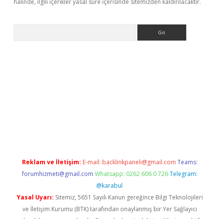
halinde, ilgili içerikler yasal süre içerisinde sitemizden kaldırılacaktır.
Arama
ino
Reklam ve İletişim:
E-mail:
backlinkpaneli@gmail.com
Teams:
forumhizmeti@gmail.com
Whatsapp: 0262 606 0 726
Telegram:
@karabul
Yasal Uyarı:
Sitemiz, 5651 Sayılı Kanun gereğince Bilgi Teknolojileri
ve İletişim Kurumu (BTK) tarafından onaylanmış bir Yer Sağlayıcı