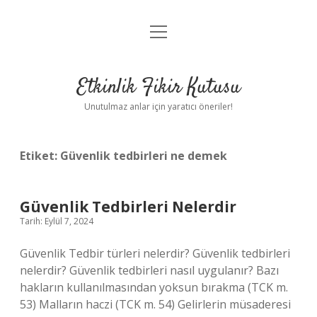
menüyü
Anasayfa
aç
Gizlilik Politikası
Etkinlik Fikir Kutusu
Yasal Uyarı
Unutulmaz anlar için yaratıcı öneriler!
Hakkımızda
Etiket:
Güvenlik tedbirleri ne demek
Güvenlik Tedbirleri Nelerdir
Tarih: Eylül 7, 2024
Güvenlik Tedbir türleri nelerdir? Güvenlik tedbirleri
nelerdir? Güvenlik tedbirleri nasıl uygulanır? Bazı
hakların kullanılmasından yoksun bırakma (TCK m.
53) Malların haczi (TCK m. 54) Gelirlerin müsaderesi