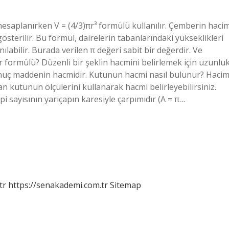
esaplanırken V = (4/3)πr³ formülü kullanılır. Çemberin haci
sterilir. Bu formül, dairelerin tabanlarındaki yükseklikleri
ılabilir. Burada verilen π değeri sabit bir değerdir. Ve
r formülü? Düzenli bir şeklin hacmini belirlemek için uzunluk
. Sonuç maddenin hacmidir. Kutunun hacmi nasıl bulunur? Haci
n kutunun ölçülerini kullanarak hacmi belirleyebilirsiniz.
pi sayısının yarıçapın karesiyle çarpımıdır (A = π…
tr
https://senakademi.com.tr
Sitemap