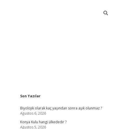
Sidebar
Son Yazılar
vdcasino
Biyolojik olarak kaç yaşından sonra aşık olunmaz ?
Ağustos 6, 2026
Konya Kulu hangi ülkededir ?
Ağustos 5, 2026