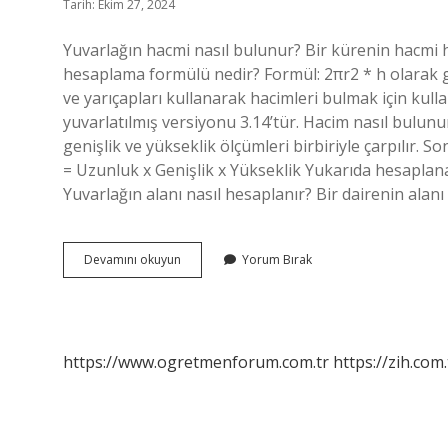
Tarih: Ekim 27, 2024
Yuvarlağın hacmi nasıl bulunur? Bir kürenin hacmi h
hesaplama formülü nedir? Formül: 2πr2 * h olarak gö
ve yarıçapları kullanarak hacimleri bulmak için kullan
yuvarlatılmış versiyonu 3.14’tür. Hacim nasıl bulunu
genişlik ve yükseklik ölçümleri birbiriyle çarpılır
= Uzunluk x Genişlik x Yükseklik Yukarıda hesaplana
Yuvarlağın alanı nasıl hesaplanır? Bir dairenin alanı 
Yuvarlağın
Devamını okuyun
Yorum Bırak
Hacmi
Nasıl
Hesaplanır
https://www.ogretmenforum.com.tr
https://zih.com.