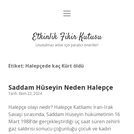
menüyü
Anasayfa
aç
Gizlilik Politikası
Etkinlik Fikir Kutusu
Yasal Uyarı
Unutulmaz anlar için yaratıcı öneriler!
Hakkımızda
Etiket:
Halepçede kaç Kürt öldü
Saddam Hüseyin Neden Halepçe
Tarih: Ekim 22, 2024
Halepçe olayı nedir? Halepçe Katliamı: İran-Irak
Savaşı sırasında, Saddam Hüseyin hükümetinin 16
Mart 1988’de gerçekleştirdiği üç saat süren zehirli
gaz saldırısı sonucu çoğunluğu çocuk ve kadın