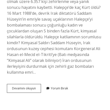
olmak üzere 6.357 kişi zehirlenme veya yanık
sonucu hayatını kaybetti. Halepçe’de kaç Kürt öldü?
16 Mart 1988’de, devrik Irak diktatörü Saddam
Hüseyin’in emriyle savaş uçaklarının Halepçe’yi
bombalaması sonucu çoğunluğu kadın ve
çocuklardan oluşan 5 binden fazla Kürt, kimyasal
silahlarla öldürüldü. Halepçe katliamının sorumlusu
kimdir? Kimyasal Saldırı Saddam Hüseyin, Irak
ordusunun kuzey cephesi komutanı Korgeneral Ali
Hasan el-Mecid el-Tikriti’ye (Batı medyasında
“Kimyasal Ali” olarak biliniyor) İran ordusunun
ilerleyişini durdurmak için zehirli gaz bombaları
kullanma emri…
Saddam
Devamını okuyun
Yorum Bırak
Hüseyin
Neden
Halepçe