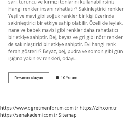
sarı, turuncu ve kırmızı tonlarını kullanabilirsiniz.
Hangi renkler insanı rahatlatır? Sakinleştirici renkler
Yeşil ve mavi gibi soğuk renkler bir kişi üzerinde
sakinleştirici bir etkiye sahip olabilir. Özellikle leylak,
nane ve bebek mavisi gibi renkler daha rahatlatıcı
bir etkiye sahiptir. Bej, beyaz ve gri gibi nötr renkler
de sakinleştirici bir etkiye sahiptir. Evi hangi renk
ferah gösterir? Beyaz, bej, pudra ve somon gibi gün
ışığına yakın ev renkleri, odayı…
Evde
Devamını okuyun
10 Yorum
Hangi
Renkler
Huzur
Verir
https://www.ogretmenforum.com.tr
https://zih.com.tr
https://senakademi.com.tr
Sitemap