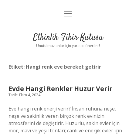
menüyü
Anasayfa
aç
Gizlilik Politikası
Etkinlik Fikir Kutusu
Yasal Uyarı
Unutulmaz anlar için yaratıcı öneriler!
Hakkımızda
Etiket:
Hangi renk eve bereket getirir
Evde Hangi Renkler Huzur Verir
Tarih: Ekim 4, 2024
Eve hangi renk enerji verir? İnsan ruhuna neşe,
neşe ve sakinlik veren birçok renk evinizin
atmosferini de değiştirir. Huzurlu, sakin evler için
mor, mavi ve yeşil tonları; canlı ve enerjik evler için