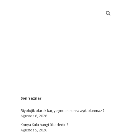
Sidebar
Son Yazılar
vdcasino
Biyolojik olarak kaç yaşından sonra aşık olunmaz ?
Ağustos 6, 2026
Konya Kulu hangi ülkededir ?
Ağustos 5, 2026