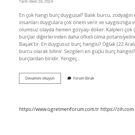
Tarih: Ekim 26, 2024
En çok hangi burç duygusal? Balık burcu, zodyağın en
insanları duygulara çok önem verir ve saygısızlığa
olumsuz olayda hemen gözyaşı döker. Kalpleri çok ç
burçlar diğerlerinden daha öfkeli olma potansiyelin
Başak’tır. En duygusuz burç hangisi? Oğlak (22 Ara
burcu olarak bilinir. Sezgileri en güçlü burç hangi
burçlardan biridir. Yengeç…
Aşırı
Devamını okuyun
Yorum Bırak
Duygusal
Hangi
Burç
https://www.ogretmenforum.com.tr
https://zih.com.