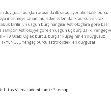
 duygusal burçları arasında ilk sırada yer alır. Balık burcu
 veya incinmeye tahammül edemezler. Balık burcu en ufak
abuk kırılır. En üzgün burç hangisi? Astrologlara göre bazı
e sahiptir. Astrolojiye göre en üzgün üç burç Balık, Yengeç v
lık – 19 Ocak) Oğlak burcu, burçlar kuşağının en duygusuz
si? 1- YENGEÇ Yengeç burcu astrolojideki en duygusal
tr
https://senakademi.com.tr
Sitemap