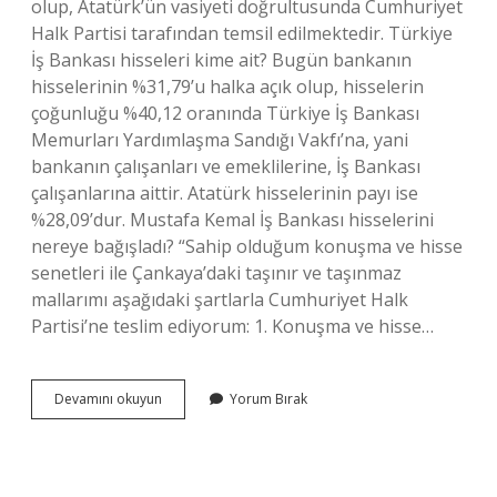
olup, Atatürk’ün vasiyeti doğrultusunda Cumhuriyet
Halk Partisi tarafından temsil edilmektedir. Türkiye
İş Bankası hisseleri kime ait? Bugün bankanın
hisselerinin %31,79’u halka açık olup, hisselerin
çoğunluğu %40,12 oranında Türkiye İş Bankası
Memurları Yardımlaşma Sandığı Vakfı’na, yani
bankanın çalışanları ve emeklilerine, İş Bankası
çalışanlarına aittir. Atatürk hisselerinin payı ise
%28,09’dur. Mustafa Kemal İş Bankası hisselerini
nereye bağışladı? “Sahip olduğum konuşma ve hisse
senetleri ile Çankaya’daki taşınır ve taşınmaz
mallarımı aşağıdaki şartlarla Cumhuriyet Halk
Partisi’ne teslim ediyorum: 1. Konuşma ve hisse…
Türkiye
Devamını okuyun
Yorum Bırak
İŞ
Bankası
Yüzde
Kaçı