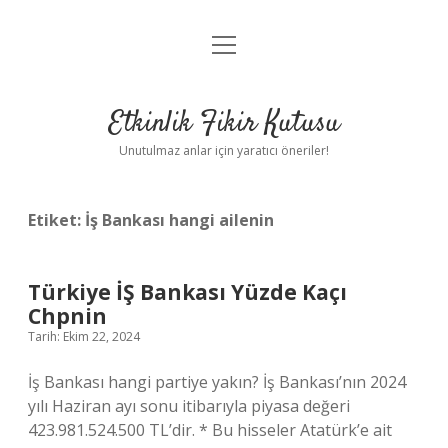
menüyü
Anasayfa
aç
Gizlilik Politikası
Etkinlik Fikir Kutusu
Yasal Uyarı
Unutulmaz anlar için yaratıcı öneriler!
Hakkımızda
Etiket:
İş Bankası hangi ailenin
Türkiye İŞ Bankası Yüzde Kaçı
Chpnin
Tarih: Ekim 22, 2024
İş Bankası hangi partiye yakın? İş Bankası’nın 2024
yılı Haziran ayı sonu itibarıyla piyasa değeri
423.981.524.500 TL’dir. * Bu hisseler Atatürk’e ait