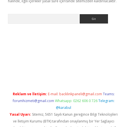
halinde, ilgili içerikler yasal süre içerisinde sitemizden kaldırılacaktır.
Arama
ino
Reklam ve İletişim:
E-mail:
backlinkpaneli@gmail.com
Teams:
forumhizmeti@gmail.com
Whatsapp: 0262 606 0 726
Telegram:
@karabul
Yasal Uyarı:
Sitemiz, 5651 Sayılı Kanun gereğince Bilgi Teknolojileri
ve İletişim Kurumu (BTK) tarafından onaylanmış bir Yer Sağlayıcı