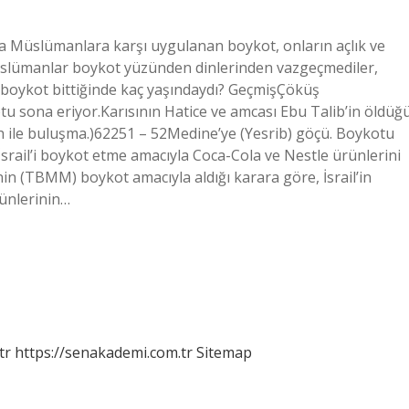
ında Müslümanlara karşı uygulanan boykot, onların açlık ve
üslümanlar boykot yüzünden dinlerinden vazgeçmediler,
z boykot bittiğinde kaç yaşındaydı? GeçmişÇöküş
 sona eriyor.Karısının Hatice ve amcası Ebu Talib’in öldüğ
ah ile buluşma.)62251 – 52Medine’ye (Yesrib) göçü. Boykotu
İsrail’i boykot etme amacıyla Coca-Cola ve Nestle ürünlerini
in (TBMM) boykot amacıyla aldığı karara göre, İsrail’in
rünlerinin…
tr
https://senakademi.com.tr
Sitemap