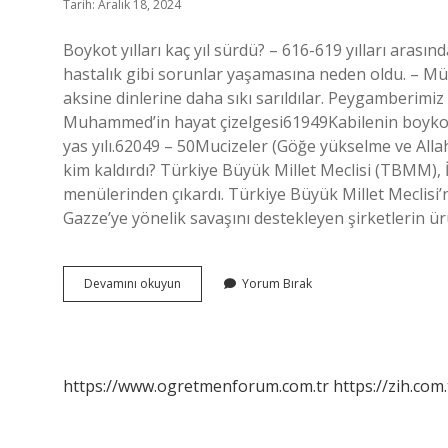
Tarih: Aralık 18, 2024
Boykot yılları kaç yıl sürdü? – 616-619 yılları aras
hastalık gibi sorunlar yaşamasına neden oldu. – M
aksine dinlerine daha sıkı sarıldılar. Peygamberimi
Muhammed’in hayat çizelgesi61949Kabilenin boykotu
yas yılı.62049 – 50Mucizeler (Göğe yükselme ve All
kim kaldırdı? Türkiye Büyük Millet Meclisi (TBMM), 
menülerinden çıkardı. Türkiye Büyük Millet Meclisi’n
Gazze’ye yönelik savaşını destekleyen şirketlerin ü
Boykot
Devamını okuyun
Yorum Bırak
Olayı
Kaç
Yıl
Sürdü
https://www.ogretmenforum.com.tr
https://zih.com.