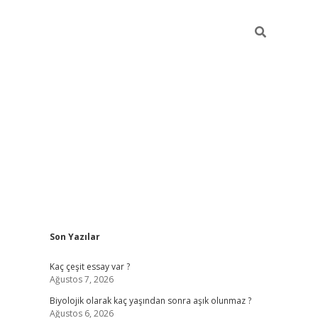
Sidebar
Son Yazılar
vdcasino
Kaç çeşit essay var ?
Ağustos 7, 2026
Biyolojik olarak kaç yaşından sonra aşık olunmaz ?
Ağustos 6, 2026