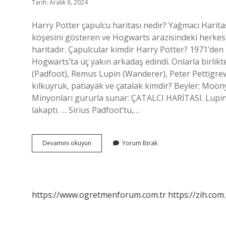
Tarih: Aralık 6, 2024
Harry Potter çapulcu haritası nedir? Yağmacı Haritas
köşesini gösteren ve Hogwarts arazisindeki herkesi
haritadır. Çapulcular kimdir Harry Potter? 1971’den
Hogwarts’ta üç yakın arkadaş edindi. Onlarla birlik
(Padfoot), Remus Lupin (Wanderer), Peter Pettigrew
kılkuyruk, patiayak ve çatalak kimdir? Beyler; Moo
Minyonları gururla sunar: ÇATALCI HARİTASI. Lupin
lakaptı. … Sirius Padfoot’tu,…
Çapulcu
Devamını okuyun
Yorum Bırak
Haritası
Hangi
Film
https://www.ogretmenforum.com.tr
https://zih.com.