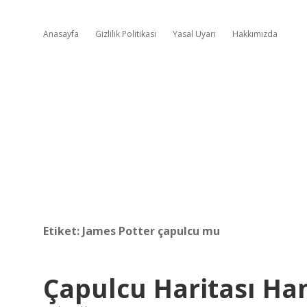
Anasayfa
Gizlilik Politikası
Yasal Uyarı
Hakkımızda
Etiket:
James Potter çapulcu mu
Çapulcu Haritası Han