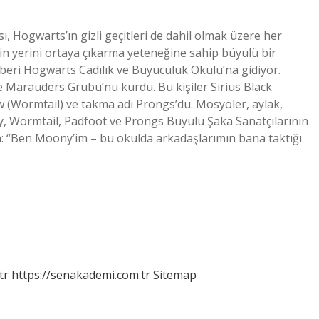
ı, Hogwarts’ın gizli geçitleri de dahil olmak üzere her
n yerini ortaya çıkarma yeteneğine sahip büyülü bir
 beri Hogwarts Cadılık ve Büyücülük Okulu’na gidiyor.
te Marauders Grubu’nu kurdu. Bu kişiler Sirius Black
 (Wormtail) ve takma adı Prongs’du. Mösyöler, aylak,
ny, Wormtail, Padfoot ve Prongs Büyülü Şaka Sanatçılarının
: “Ben Moony’im – bu okulda arkadaşlarımın bana taktığı
tr
https://senakademi.com.tr
Sitemap