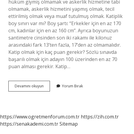
hüküm giymiş olmamak ve askerlik hizmetine tabi
olmamak, askerlik hizmetini yapmış olmak, tecil
ettirilmiş olmak veya muaf tutulmuş olmak. Katiplik
boy sınırı var mı? Boy şartı: “Erkekler için en az 170
cm, kadınlar için en az 160 cm”. Ayrıca boyunuzun
santimetre cinsinden son iki rakamı ile kilonuz
arasındaki fark 13’ten fazla, 17’den az olmamalıdır.
Katip olmak için kaç puan gerekir? Sözlü sınavda
başarılı olmak için adayın 100 üzerinden en az 70
puan alması gerekir. Katip…
Kâtip
Devamını okuyun
Yorum Bırak
Boy
Şartı
Var
Mı
https://www.ogretmenforum.com.tr
https://zih.com.tr
https://senakademi.com.tr
Sitemap