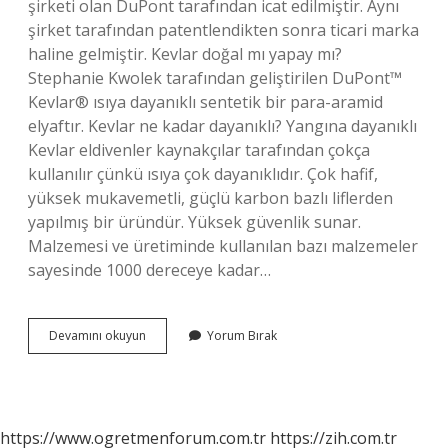
şirketi olan DuPont tarafından icat edilmiştir. Aynı
şirket tarafından patentlendikten sonra ticari marka
haline gelmiştir. Kevlar doğal mı yapay mı?
Stephanie Kwolek tarafından geliştirilen DuPont™
Kevlar® ısıya dayanıklı sentetik bir para-aramid
elyaftır. Kevlar ne kadar dayanıklı? Yangına dayanıklı
Kevlar eldivenler kaynakçılar tarafından çokça
kullanılır çünkü ısıya çok dayanıklıdır. Çok hafif,
yüksek mukavemetli, güçlü karbon bazlı liflerden
yapılmış bir üründür. Yüksek güvenlik sunar.
Malzemesi ve üretiminde kullanılan bazı malzemeler
sayesinde 1000 dereceye kadar…
Kevlar
Devamını okuyun
Yorum Bırak
Nedir
Neden
Yapılır
https://www.ogretmenforum.com.tr
https://zih.com.tr