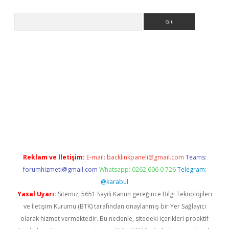
Arama
ino
Reklam ve İletişim:
E-mail:
backlinkpaneli@gmail.com
Teams:
forumhizmeti@gmail.com
Whatsapp: 0262 606 0 726
Telegram:
@karabul
Yasal Uyarı:
Sitemiz, 5651 Sayılı Kanun gereğince Bilgi Teknolojileri
ve İletişim Kurumu (BTK) tarafından onaylanmış bir Yer Sağlayıcı
olarak hizmet vermektedir. Bu nedenle, sitedeki içerikleri proaktif