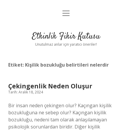
menüyü
Anasayfa
aç
Gizlilik Politikası
Etkinlik Fikir Kutusu
Yasal Uyarı
Unutulmaz anlar için yaratıcı öneriler!
Hakkımızda
Etiket:
Kişilik bozukluğu belirtileri nelerdir
Çekingenlik Neden Oluşur
Tarih: Aralık 18, 2024
Bir insan neden çekingen olur? Kaçıngan kişilik
bozukluğuna ne sebep olur? Kaçıngan kişilik
bozukluğu, nedeni tam olarak anlaşılamayan
psikolojik sorunlardan biridir. Diğer kişilik