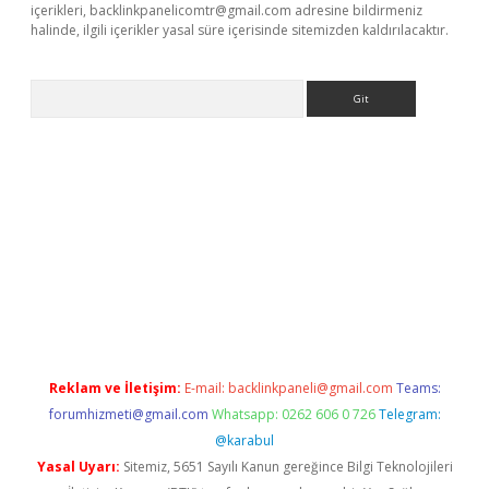
içerikleri,
backlinkpanelicomtr@gmail.com
adresine bildirmeniz
halinde, ilgili içerikler yasal süre içerisinde sitemizden kaldırılacaktır.
Arama
ino
Reklam ve İletişim:
E-mail:
backlinkpaneli@gmail.com
Teams:
forumhizmeti@gmail.com
Whatsapp: 0262 606 0 726
Telegram:
@karabul
Yasal Uyarı:
Sitemiz, 5651 Sayılı Kanun gereğince Bilgi Teknolojileri