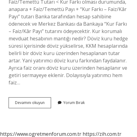
Faiz/Temettü Tutarı < Kur Farkı olması durumunda,
anapara + Faiz/Temettü Payı + “Kur Farkı – Faiz/Kâr
Payı” tutarı Banka tarafından hesap sahibine
ödenecek ve Merkez Bankası da Bankaya “Kur Farkı
– Faiz/Kâr Payı” tutarını ödeyecektir. Kur korumalı
mevduat hesabının mantığı nedir? Döviz kuru hedge
süresi içerisinde döviz yükselirse, KKM hesaplarında
belirli bir döviz kuru üzerinden hesaplanan tutar
artar. Yani yatırımcı döviz kuru farkından faydalanır.
Ayrıca faiz oranı döviz kuru üzerinden hesaplanır ve
getiri sermayeye eklenir. Dolayısıyla yatırımcı hem
faiz…
Kur
Devamını okuyun
Yorum Bırak
Korumalıda
Kur
Farkını
Kim
Öder
https://www.ogretmenforum.com.tr
https://zih.com.tr