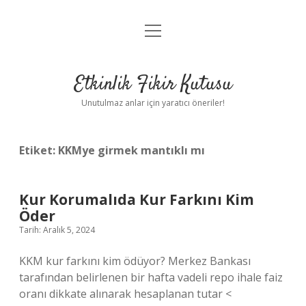
menüyü
Anasayfa
aç
Gizlilik Politikası
Etkinlik Fikir Kutusu
Yasal Uyarı
Unutulmaz anlar için yaratıcı öneriler!
Hakkımızda
Etiket:
KKMye girmek mantıklı mı
Kur Korumalıda Kur Farkını Kim
Öder
Tarih: Aralık 5, 2024
KKM kur farkını kim ödüyor? Merkez Bankası
tarafından belirlenen bir hafta vadeli repo ihale faiz
oranı dikkate alınarak hesaplanan tutar <