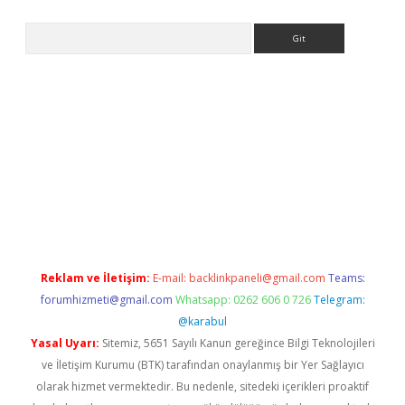
Arama
ino
Reklam ve İletişim:
E-mail:
backlinkpaneli@gmail.com
Teams:
forumhizmeti@gmail.com
Whatsapp: 0262 606 0 726
Telegram:
@karabul
Yasal Uyarı:
Sitemiz, 5651 Sayılı Kanun gereğince Bilgi Teknolojileri
ve İletişim Kurumu (BTK) tarafından onaylanmış bir Yer Sağlayıcı
olarak hizmet vermektedir. Bu nedenle, sitedeki içerikleri proaktif