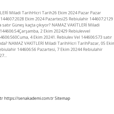
Rİ Miladi TarihHicri Tarih26 Ekim 2024 Pazar Pazar
 144607:2028 Ekim 2024 Pazartesi25 Rebiulahir 144607:2129
la satır Güneş kaçta çıkıyor? NAMAZ VAKİTLERİ Miladi
l 144606:54Çarşamba, 2 Ekim 202429 Rebiulevvel
606:560Cuma, 4 Ekim 20241. Rebiulev Vel 144606:573 satır
nda? NAMAZ VAKİTLERİ Miladi TarihHicri TarihPazar, 05 Eki
biulahir 144606:56 Pazartesi, 7 Ekim 20244 Rebiulahir
827…
tr
https://senakademi.com.tr
Sitemap