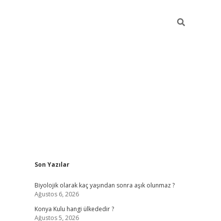
Sidebar
Son Yazılar
vdcasino
Biyolojik olarak kaç yaşından sonra aşık olunmaz ?
Ağustos 6, 2026
Konya Kulu hangi ülkededir ?
Ağustos 5, 2026