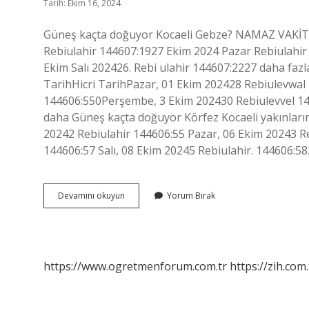
Tarih: Ekim 16, 2024
Güneş kaçta doğuyor Kocaeli Gebze? NAMAZ VAKİTLE
Rebiulahir 144607:1927 Ekim 2024 Pazar Rebiulahir
Ekim Salı 202426. Rebi ulahir 144607:2227 daha faz
TarihHicri TarihPazar, 01 Ekim 202428 Rebiulevwa
144606:550Perşembe, 3 Ekim 202430 Rebiulevvel 144
daha Güneş kaçta doğuyor Körfez Kocaeli yakınları
20242 Rebiulahir 144606:55 Pazar, 06 Ekim 20243 Re
144606:57 Salı, 08 Ekim 20245 Rebiulahir. 144606:5
Kocaeli
Devamını okuyun
Yorum Bırak
Güneş
Ne
Zaman
Doğuyor
https://www.ogretmenforum.com.tr
https://zih.com.