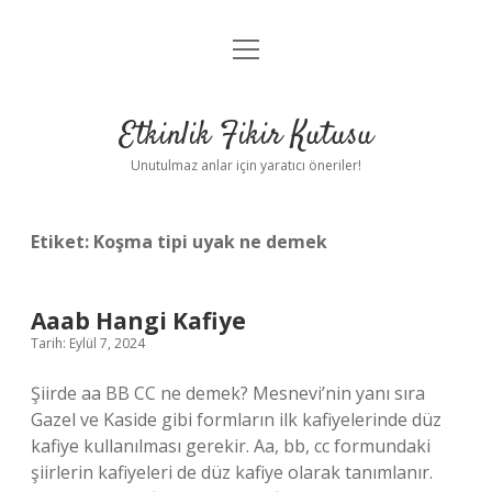
menüyü
Anasayfa
aç
Gizlilik Politikası
Etkinlik Fikir Kutusu
Yasal Uyarı
Unutulmaz anlar için yaratıcı öneriler!
Hakkımızda
Etiket:
Koşma tipi uyak ne demek
Aaab Hangi Kafiye
Tarih: Eylül 7, 2024
Şiirde aa BB CC ne demek? Mesnevi’nin yanı sıra
Gazel ve Kaside gibi formların ilk kafiyelerinde düz
kafiye kullanılması gerekir. Aa, bb, cc formundaki
şiirlerin kafiyeleri de düz kafiye olarak tanımlanır.