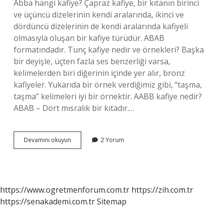
Abba hangi kafiye? Çapraz kafiye, bir kıtanın birinci
ve üçüncü dizelerinin kendi aralarında, ikinci ve
dördüncü dizelerinin de kendi aralarında kafiyeli
olmasıyla oluşan bir kafiye türüdür. ABAB
formatındadır. Tunç kafiye nedir ve örnekleri? Başka
bir deyişle, üçten fazla ses benzerliği varsa,
kelimelerden biri diğerinin içinde yer alır, bronz
kafiyeler. Yukarıda bir örnek verdiğimiz gibi, “taşma,
taşma” kelimeleri iyi bir örnektir. AABB kafiye nedir?
ABAB – Dört mısralık bir kıtadır.…
Aaab
Devamını okuyun
2 Yorum
Hangi
Kafiye
https://www.ogretmenforum.com.tr
https://zih.com.tr
https://senakademi.com.tr
Sitemap