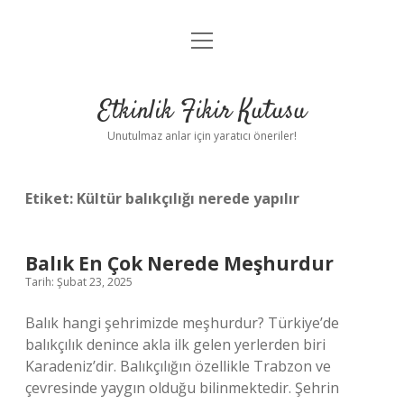
menüyü
Anasayfa
aç
Gizlilik Politikası
Etkinlik Fikir Kutusu
Yasal Uyarı
Unutulmaz anlar için yaratıcı öneriler!
Hakkımızda
Etiket:
Kültür balıkçılığı nerede yapılır
Balık En Çok Nerede Meşhurdur
Tarih: Şubat 23, 2025
Balık hangi şehrimizde meşhurdur? Türkiye’de
balıkçılık denince akla ilk gelen yerlerden biri
Karadeniz’dir. Balıkçılığın özellikle Trabzon ve
çevresinde yaygın olduğu bilinmektedir. Şehrin