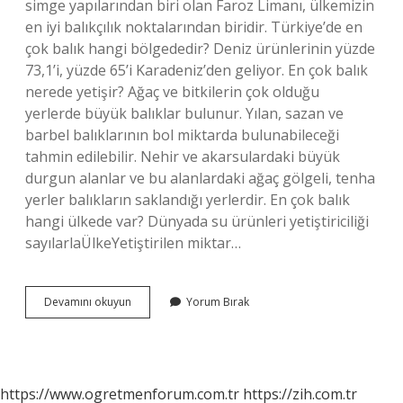
simge yapılarından biri olan Faroz Limanı, ülkemizin
en iyi balıkçılık noktalarından biridir. Türkiye’de en
çok balık hangi bölgededir? Deniz ürünlerinin yüzde
73,1’i, yüzde 65’i Karadeniz’den geliyor. En çok balık
nerede yetişir? Ağaç ve bitkilerin çok olduğu
yerlerde büyük balıklar bulunur. Yılan, sazan ve
barbel balıklarının bol miktarda bulunabileceği
tahmin edilebilir. Nehir ve akarsulardaki büyük
durgun alanlar ve bu alanlardaki ağaç gölgeli, tenha
yerler balıkların saklandığı yerlerdir. En çok balık
hangi ülkede var? Dünyada su ürünleri yetiştiriciliği
sayılarlaÜlkeYetiştirilen miktar…
Balık
Devamını okuyun
Yorum Bırak
En
Çok
Nerede
Meşhurdur
https://www.ogretmenforum.com.tr
https://zih.com.tr