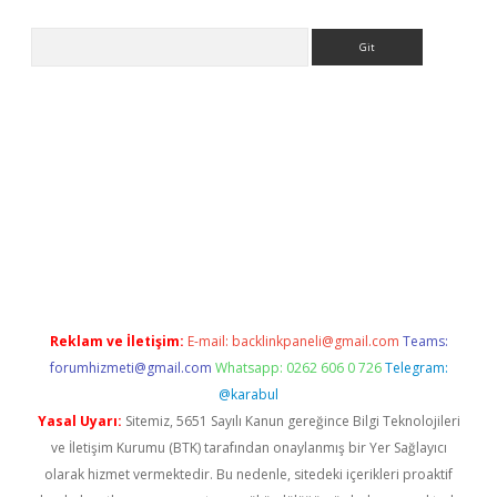
Arama
ino
Reklam ve İletişim:
E-mail:
backlinkpaneli@gmail.com
Teams:
forumhizmeti@gmail.com
Whatsapp: 0262 606 0 726
Telegram:
@karabul
Yasal Uyarı:
Sitemiz, 5651 Sayılı Kanun gereğince Bilgi Teknolojileri
ve İletişim Kurumu (BTK) tarafından onaylanmış bir Yer Sağlayıcı
olarak hizmet vermektedir. Bu nedenle, sitedeki içerikleri proaktif