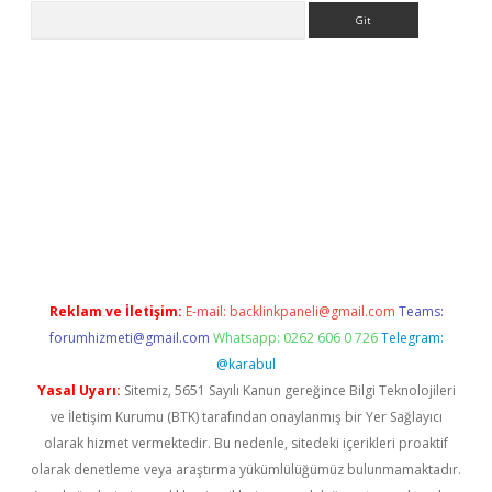
Arama
ino
Reklam ve İletişim:
E-mail:
backlinkpaneli@gmail.com
Teams:
forumhizmeti@gmail.com
Whatsapp: 0262 606 0 726
Telegram:
@karabul
Yasal Uyarı:
Sitemiz, 5651 Sayılı Kanun gereğince Bilgi Teknolojileri
ve İletişim Kurumu (BTK) tarafından onaylanmış bir Yer Sağlayıcı
olarak hizmet vermektedir. Bu nedenle, sitedeki içerikleri proaktif
olarak denetleme veya araştırma yükümlülüğümüz bulunmamaktadır.