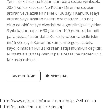
Yeni Türk Lirasına kadar idari para cezası verilecek.
2024 Kurusıkı cezası Ne Kadar? Direnme cezasını
artıran veya azaltan haller 6136 sayılı KanunCezayı
artıran veya azaltan hallerCeza miktarıSilah boş
olup da öldürmeye elverişli hale getirilmişse 1 yıldan
3 yıla kadar hapis + 30 günden 100 güne kadar adli
para cezası4 satır daha Kurusıkı tabanca sicile işler
mi? 5729 sayılı Kanun hükümlerine göre, sabıka
kaydı olmadan kuru sıkı silah satışı mümkün değildir.
Ruhsatsız silah taşımanın para cezası ne kadardır? 7.
Kurusıkı ruhsat…
Ruhsatsız
Devamını okuyun
Yorum Bırak
Kurusıkı
Taşımanın
Cezası
Nedir
https://www.ogretmenforum.com.tr
https://zih.com.tr
https://senakademi.com.tr
Sitemap