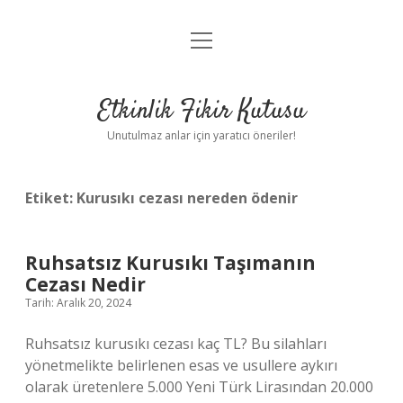
menüyü
Anasayfa
aç
Gizlilik Politikası
Etkinlik Fikir Kutusu
Yasal Uyarı
Unutulmaz anlar için yaratıcı öneriler!
Hakkımızda
Etiket:
Kurusıkı cezası nereden ödenir
Ruhsatsız Kurusıkı Taşımanın
Cezası Nedir
Tarih: Aralık 20, 2024
Ruhsatsız kurusıkı cezası kaç TL? Bu silahları
yönetmelikte belirlenen esas ve usullere aykırı
olarak üretenlere 5.000 Yeni Türk Lirasından 20.000