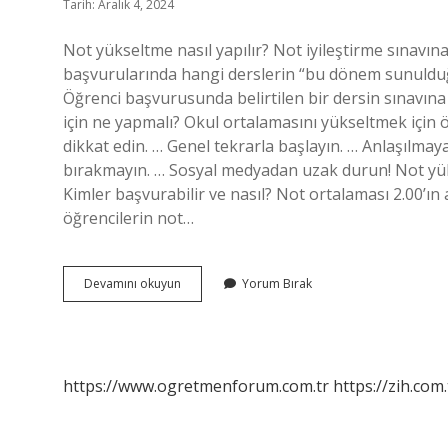
Tarih: Aralık 4, 2024
Not yükseltme nasıl yapılır? Not iyileştirme sınavı
başvurularında hangi derslerin “bu dönem sunulduğun
Öğrenci başvurusunda belirtilen bir dersin sınavına
için ne yapmalı? Okul ortalamasını yükseltmek için 
dikkat edin. … Genel tekrarla başlayın. … Anlaşılmaya
bırakmayın. … Sosyal medyadan uzak durun! Not yüks
Kimler başvurabilir ve nasıl? Not ortalaması 2.00’ın
öğrencilerin not…
Not
Devamını okuyun
Yorum Bırak
Yükseltme
Nasıl
Olur
https://www.ogretmenforum.com.tr
https://zih.com.