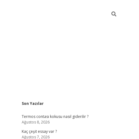
Sidebar
Son Yazılar
vdcasino
Termos contası kokusu nasıl giderilir ?
Ağustos 8, 2026
Kaç çeşit essay var ?
Ağustos 7, 2026