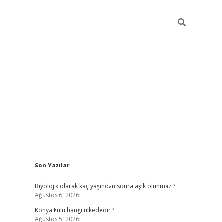
Sidebar
Son Yazılar
vdcasino
Biyolojik olarak kaç yaşından sonra aşık olunmaz ?
Ağustos 6, 2026
Konya Kulu hangi ülkededir ?
Ağustos 5, 2026