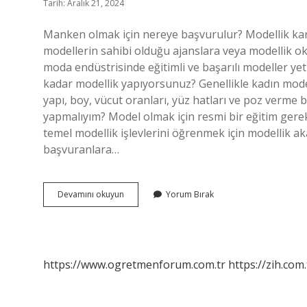
Tarih: Aralık 21, 2024
Manken olmak için nereye başvurulur? Modellik kari
modellerin sahibi olduğu ajanslara veya modellik oku
moda endüstrisinde eğitimli ve başarılı modeller ye
kadar modellik yapıyorsunuz? Genellikle kadın modelli
yapı, boy, vücut oranları, yüz hatları ve poz verme b
yapmalıyım? Model olmak için resmi bir eğitim ger
temel modellik işlevlerini öğrenmek için modellik ak
başvuranlara…
Mankenlik
Devamını okuyun
Yorum Bırak
Başvurusu
Nasıl
Yapılır
https://www.ogretmenforum.com.tr
https://zih.com.