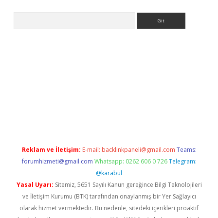
Arama
dcasino
Reklam ve İletişim:
E-mail:
backlinkpaneli@gmail.com
Teams:
forumhizmeti@gmail.com
Whatsapp: 0262 606 0 726
Telegram:
@karabul
Yasal Uyarı:
Sitemiz, 5651 Sayılı Kanun gereğince Bilgi Teknolojileri
ve İletişim Kurumu (BTK) tarafından onaylanmış bir Yer Sağlayıcı
olarak hizmet vermektedir. Bu nedenle, sitedeki içerikleri proaktif