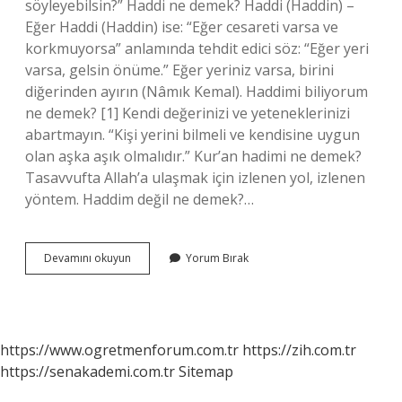
söyleyebilsin?” Haddi ne demek? Haddi (Haddin) –
Eğer Haddi (Haddin) ise: “Eğer cesareti varsa ve
korkmuyorsa” anlamında tehdit edici söz: “Eğer yeri
varsa, gelsin önüme.” Eğer yeriniz varsa, birini
diğerinden ayırın (Nâmık Kemal). Haddimi biliyorum
ne demek? [1] Kendi değerinizi ve yeteneklerinizi
abartmayın. “Kişi yerini bilmeli ve kendisine uygun
olan aşka aşık olmalıdır.” Kur’an hadimi ne demek?
Tasavvufta Allah’a ulaşmak için izlenen yol, izlenen
yöntem. Haddim değil ne demek?…
Haddimi
Devamını okuyun
Yorum Bırak
Ne
Demek
https://www.ogretmenforum.com.tr
https://zih.com.tr
https://senakademi.com.tr
Sitemap