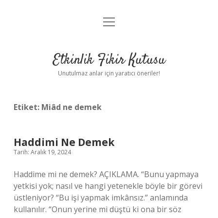
menüyü
Anasayfa
aç
Gizlilik Politikası
Etkinlik Fikir Kutusu
Yasal Uyarı
Unutulmaz anlar için yaratıcı öneriler!
Hakkımızda
Etiket:
Miâd ne demek
Haddimi Ne Demek
Tarih: Aralık 19, 2024
Haddime mi ne demek? AÇIKLAMA. “Bunu yapmaya
yetkisi yok; nasıl ve hangi yetenekle böyle bir görevi
üstleniyor? “Bu işi yapmak imkânsız.” anlamında
kullanılır. “Onun yerine mi düştü ki ona bir söz