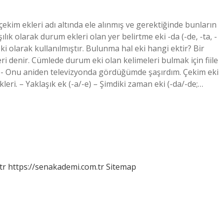
kim ekleri adı altında ele alınmış ve gerektiğinde bunların
ık olarak durum ekleri olan yer belirtme eki -da (-de, -ta, -
eki olarak kullanılmıştır. Bulunma hal eki hangi ektir? Bir
eri denir. Cümlede durum eki olan kelimeleri bulmak için fiile
. 1- Onu aniden televizyonda gördüğümde şaşırdım. Çekim eki
leri. – Yaklaşık ek (-a/-e) – Şimdiki zaman eki (-da/-de;…
tr
https://senakademi.com.tr
Sitemap