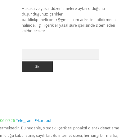
Hukuka ve yasal düzenlemelere aykırı olduğunu
düşündüğünüz içerikleri,
backlinkpanelicomtr@gmail.com
adresine bildirmeniz
halinde, ilgili içerikler yasal süre içerisinde sitemizden
kaldırılacaktır.
Arama
06 0 726
Telegram: @karabul
vermektedir. Bu nedenle, sitedeki içerikleri proaktif olarak denetleme
luğu kabul etmiş sayılırlar. Bu internet sitesi, herhangi bir marka,