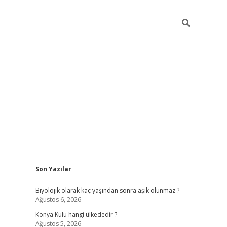
Sidebar
Son Yazılar
vdcasino
Biyolojik olarak kaç yaşından sonra aşık olunmaz ?
Ağustos 6, 2026
Konya Kulu hangi ülkededir ?
Ağustos 5, 2026