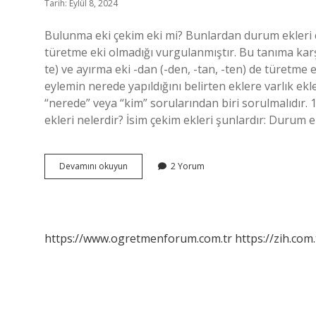
Tarih: Eylül 8, 2024
Bulunma eki çekim eki mi? Bunlardan durum ekleri çe
türetme eki olmadığı vurgulanmıştır. Bu tanıma karşıl
te) ve ayırma eki -dan (-den, -tan, -ten) de türetme 
eylemin nerede yapıldığını belirten eklere varlık ekl
“nerede” veya “kim” sorularından biri sorulmalıdır
ekleri nelerdir? İsim çekim ekleri şunlardır: Durum ek
Bulunma
Devamını okuyun
2 Yorum
Hal
Eki
Çekim
Eki
Mi
https://www.ogretmenforum.com.tr
https://zih.com.