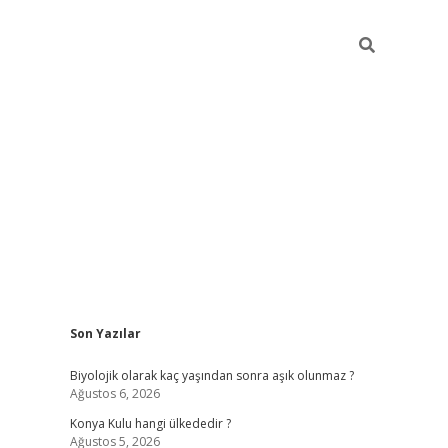
Sidebar
Son Yazılar
vdcasino
Biyolojik olarak kaç yaşından sonra aşık olunmaz ?
Ağustos 6, 2026
Konya Kulu hangi ülkededir ?
Ağustos 5, 2026