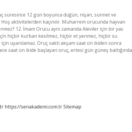
ruç süresince 12 gün boyunca düğün, nişan, sünnet ve
z. Hoş aktivitelerden kaçınılır. Muharrem orucunda hayvan
enmez? 12. İmam Orucu aynı zamanda Aleviler için bir yas
çin hiçbir kurban kesilmez, hiçbir et yenmez, hiçbir su
r için uyanılamaz. Oruç vakti akşam saat on ikiden sonra
ece saat on ikide başlayan oruç, ertesi gün güneş battığında
tr
https://senakademi.com.tr
Sitemap