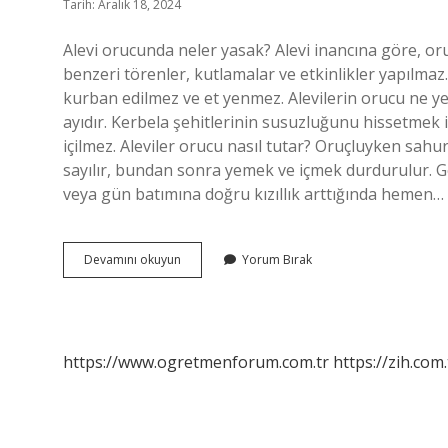
Tarih: Aralık 18, 2024
Alevi orucunda neler yasak? Alevi inancına göre, o
benzeri törenler, kutlamalar ve etkinlikler yapılma
kurban edilmez ve et yenmez. Alevilerin orucu ne y
ayıdır. Kerbela şehitlerinin susuzluğunu hissetmek i
içilmez. Aleviler orucu nasıl tutar? Oruçluyken sahu
sayılır, bundan sonra yemek ve içmek durdurulur. G
veya gün batımına doğru kızıllık arttığında hemen…
Aleviler
Devamını okuyun
Yorum Bırak
Oruç
Tutarken
Ne
Yemezler
https://www.ogretmenforum.com.tr
https://zih.com.