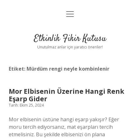
menüyü
Anasayfa
aç
Gizlilik Politikası
Etkinlik Fikir Kutusu
Yasal Uyarı
Unutulmaz anlar için yaratıcı öneriler!
Hakkımızda
Etiket:
Mürdüm rengi neyle kombinlenir
Mor Elbisenin Üzerine Hangi Renk
Eşarp Gider
Tarih: Ekim 25, 2024
Mor elbisenin üstüne hangi eşarp yakışır? Eğer
moru tercih ediyorsanız, mat eşarpları tercih
etmelisiniz. Bu şekilde elbisenizi ön plana