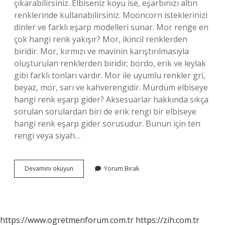
çıkarabilirsiniz. Elbiseniz koyu ise, eşarbınızı altın
renklerinde kullanabilirsiniz. Mooncorn isteklerinizi
dinler ve farklı eşarp modelleri sunar. Mor renge en
çok hangi renk yakışır? Mor, ikincil renklerden
biridir. Mor, kırmızı ve mavinin karıştırılmasıyla
oluşturulan renklerden biridir; bordo, erik ve leylak
gibi farklı tonları vardır. Mor ile uyumlu renkler gri,
beyaz, mor, sarı ve kahverengidir. Mürdüm elbiseye
hangi renk eşarp gider? Aksesuarlar hakkında sıkça
sorulan sorulardan biri de erik rengi bir elbiseye
hangi renk eşarp gider sorusudur. Bunun için ten
rengi veya siyah…
Mor
Devamını okuyun
Yorum Bırak
Elbisenin
Üzerine
Hangi
Renk
Eşarp
https://www.ogretmenforum.com.tr
https://zih.com.tr
Gider