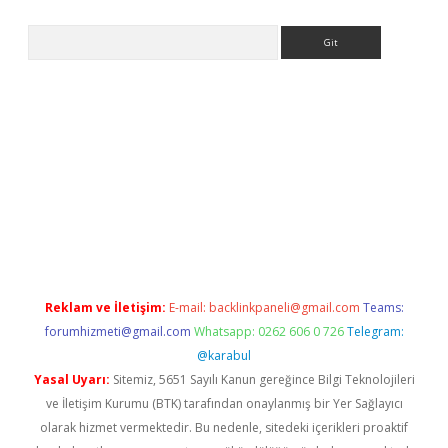
Arama
ino
Reklam ve İletişim:
E-mail:
backlinkpaneli@gmail.com
Teams:
forumhizmeti@gmail.com
Whatsapp: 0262 606 0 726
Telegram:
@karabul
Yasal Uyarı:
Sitemiz, 5651 Sayılı Kanun gereğince Bilgi Teknolojileri
ve İletişim Kurumu (BTK) tarafından onaylanmış bir Yer Sağlayıcı
olarak hizmet vermektedir. Bu nedenle, sitedeki içerikleri proaktif