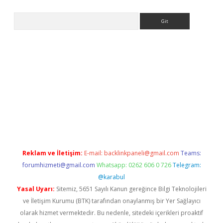
Arama
ino
Reklam ve İletişim:
E-mail:
backlinkpaneli@gmail.com
Teams:
forumhizmeti@gmail.com
Whatsapp: 0262 606 0 726
Telegram:
@karabul
Yasal Uyarı:
Sitemiz, 5651 Sayılı Kanun gereğince Bilgi Teknolojileri
ve İletişim Kurumu (BTK) tarafından onaylanmış bir Yer Sağlayıcı
olarak hizmet vermektedir. Bu nedenle, sitedeki içerikleri proaktif