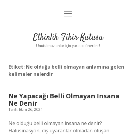
menüyü
Anasayfa
aç
Gizlilik Politikası
Etkinlik Fikir Kutusu
Yasal Uyarı
Unutulmaz anlar için yaratıcı öneriler!
Hakkımızda
Etiket:
Ne olduğu belli olmayan anlamına gelen
kelimeler nelerdir
Ne Yapacağı Belli Olmayan Insana
Ne Denir
Tarih: Ekim 26, 2024
Ne olduğu belli olmayan insana ne denir?
Halüsinasyon, dış uyaranlar olmadan oluşan