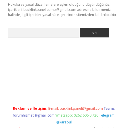
Hukuka ve yasal düzenlemelere aykırı olduğunu düşündüğünüz
içerikleri,
backlinkpanelicomtr@gmail.com
adresine bildirmeniz
halinde, ilgili içerikler yasal süre içerisinde sitemizden kaldırılacaktır.
Arama
ino
Reklam ve İletişim:
E-mail:
backlinkpaneli@gmail.com
Teams:
forumhizmeti@gmail.com
Whatsapp: 0262 606 0 726
Telegram:
@karabul