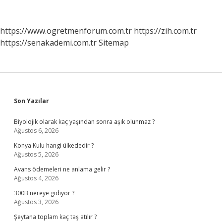
Olmayan
Insana
Ne
https://www.ogretmenforum.com.tr
https://zih.com.tr
Denir
https://senakademi.com.tr
Sitemap
Sidebar
Son Yazılar
Biyolojik olarak kaç yaşından sonra aşık olunmaz ?
Ağustos 6, 2026
Konya Kulu hangi ülkededir ?
Ağustos 5, 2026
Avans ödemeleri ne anlama gelir ?
Ağustos 4, 2026
300B nereye gidiyor ?
Ağustos 3, 2026
Şeytana toplam kaç taş atılır ?