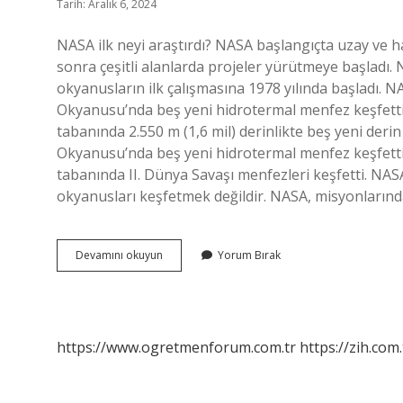
Tarih: Aralık 6, 2024
NASA ilk neyi araştırdı? NASA başlangıçta uzay ve ha
sonra çeşitli alanlarda projeler yürütmeye başladı.
okyanusların ilk çalışmasına 1978 yılında başladı. NA
Okyanusu’nda beş yeni hidrotermal menfez keşfetti. 
tabanında 2.550 m (1,6 mil) derinlikte beş yeni derin
Okyanusu’nda beş yeni hidrotermal menfez keşfetti. 
tabanında II. Dünya Savaşı menfezleri keşfetti. NA
okyanusları keşfetmek değildir. NASA, misyonların
Nasa
Devamını okuyun
Yorum Bırak
Önceden
Neyi
Araştırıyordu
https://www.ogretmenforum.com.tr
https://zih.com.