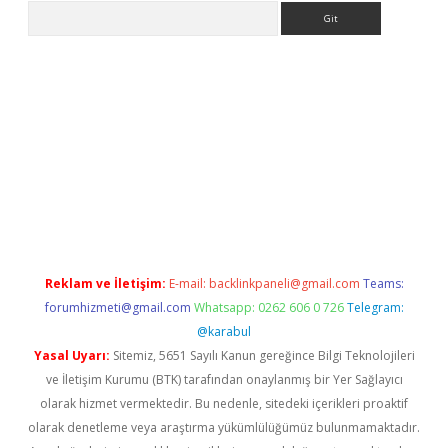
Arama
ino
Reklam ve İletişim:
E-mail:
backlinkpaneli@gmail.com
Teams:
forumhizmeti@gmail.com
Whatsapp: 0262 606 0 726
Telegram:
@karabul
Yasal Uyarı:
Sitemiz, 5651 Sayılı Kanun gereğince Bilgi Teknolojileri
ve İletişim Kurumu (BTK) tarafından onaylanmış bir Yer Sağlayıcı
olarak hizmet vermektedir. Bu nedenle, sitedeki içerikleri proaktif
olarak denetleme veya araştırma yükümlülüğümüz bulunmamaktadır.