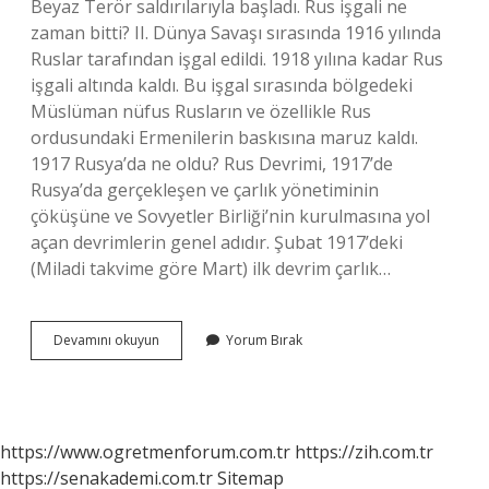
Beyaz Terör saldırılarıyla başladı. Rus işgali ne
zaman bitti? II. Dünya Savaşı sırasında 1916 yılında
Ruslar tarafından işgal edildi. 1918 yılına kadar Rus
işgali altında kaldı. Bu işgal sırasında bölgedeki
Müslüman nüfus Rusların ve özellikle Rus
ordusundaki Ermenilerin baskısına maruz kaldı.
1917 Rusya’da ne oldu? Rus Devrimi, 1917’de
Rusya’da gerçekleşen ve çarlık yönetiminin
çöküşüne ve Sovyetler Birliği’nin kurulmasına yol
açan devrimlerin genel adıdır. Şubat 1917’deki
(Miladi takvime göre Mart) ilk devrim çarlık…
Rus
Devamını okuyun
Yorum Bırak
Iç
Savaşı
Ne
Zaman
Bitti
https://www.ogretmenforum.com.tr
https://zih.com.tr
https://senakademi.com.tr
Sitemap