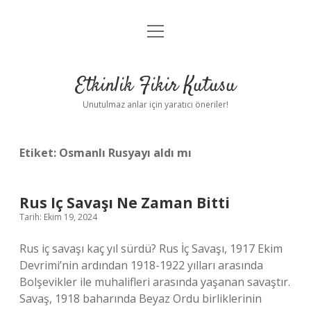
menüyü
Anasayfa
aç
Gizlilik Politikası
Etkinlik Fikir Kutusu
Yasal Uyarı
Unutulmaz anlar için yaratıcı öneriler!
Hakkımızda
Etiket:
Osmanlı Rusyayı aldı mı
Rus Iç Savaşı Ne Zaman Bitti
Tarih: Ekim 19, 2024
Rus iç savaşı kaç yıl sürdü? Rus İç Savaşı, 1917 Ekim
Devrimi’nin ardından 1918-1922 yılları arasında
Bolşevikler ile muhalifleri arasında yaşanan savaştır.
Savaş, 1918 baharında Beyaz Ordu birliklerinin