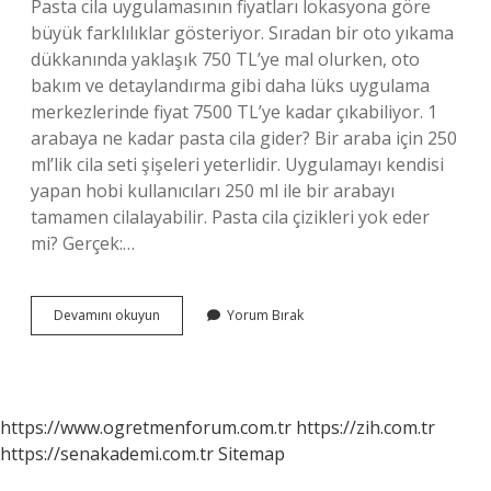
Pasta cila uygulamasının fiyatları lokasyona göre
büyük farklılıklar gösteriyor. Sıradan bir oto yıkama
dükkanında yaklaşık 750 TL’ye mal olurken, oto
bakım ve detaylandırma gibi daha lüks uygulama
merkezlerinde fiyat 7500 TL’ye kadar çıkabiliyor. 1
arabaya ne kadar pasta cila gider? Bir araba için 250
ml’lik cila seti şişeleri yeterlidir. Uygulamayı kendisi
yapan hobi kullanıcıları 250 ml ile bir arabayı
tamamen cilalayabilir. Pasta cila çizikleri yok eder
mi? Gerçek:…
Arabaya
Devamını okuyun
Yorum Bırak
Pasta
Cila
Ne
Kadar
Tutar
https://www.ogretmenforum.com.tr
https://zih.com.tr
https://senakademi.com.tr
Sitemap