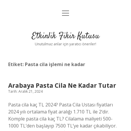
menüyü
Anasayfa
aç
Gizlilik Politikası
Etkinlik Fikir Kutusu
Yasal Uyarı
Unutulmaz anlar için yaratıcı öneriler!
Hakkımızda
Etiket:
Pasta cila işlemi ne kadar
Arabaya Pasta Cila Ne Kadar Tutar
Tarih: Aralık 21, 2024
Pasta cila kaç TL 2024? Pasta Cila Ustası fiyatları
2024 yılı ortalama fiyat aralığı 1.710 TL ile 2’dir.
Komple pasta cila kaç TL? Cilalama maliyeti 500-
1000 TL’den başlayıp 7500 TL’ye kadar çıkabiliyor.