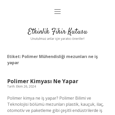
menüyü
Anasayfa
aç
Gizlilik Politikası
Etkinlik Fikir Kutusu
Yasal Uyarı
Unutulmaz anlar için yaratıcı öneriler!
Hakkımızda
Etiket:
Polimer Mühendisliği mezunları ne iş
yapar
Polimer Kimyası Ne Yapar
Tarih: Ekim 26, 2024
Polimer kimya ne iş yapar? Polimer Bilimi ve
Teknolojisi bölümü mezunları plastik, kauçuk, ilaç,
otomotiv ve paketleme gibi çeşitli endüstrilerde iş