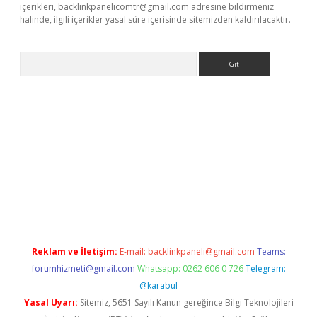
içerikleri,
backlinkpanelicomtr@gmail.com
adresine bildirmeniz
halinde, ilgili içerikler yasal süre içerisinde sitemizden kaldırılacaktır.
Arama
ino
Reklam ve İletişim:
E-mail:
backlinkpaneli@gmail.com
Teams:
forumhizmeti@gmail.com
Whatsapp: 0262 606 0 726
Telegram:
@karabul
Yasal Uyarı:
Sitemiz, 5651 Sayılı Kanun gereğince Bilgi Teknolojileri