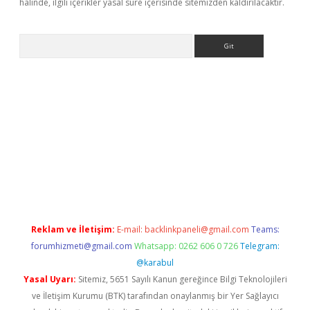
halinde, ilgili içerikler yasal süre içerisinde sitemizden kaldırılacaktır.
Arama
ino
Reklam ve İletişim:
E-mail:
backlinkpaneli@gmail.com
Teams:
forumhizmeti@gmail.com
Whatsapp: 0262 606 0 726
Telegram:
@karabul
Yasal Uyarı:
Sitemiz, 5651 Sayılı Kanun gereğince Bilgi Teknolojileri
ve İletişim Kurumu (BTK) tarafından onaylanmış bir Yer Sağlayıcı