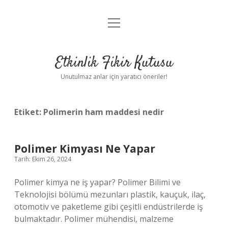
menüyü
Anasayfa
aç
Gizlilik Politikası
Etkinlik Fikir Kutusu
Yasal Uyarı
Unutulmaz anlar için yaratıcı öneriler!
Hakkımızda
Etiket:
Polimerin ham maddesi nedir
Polimer Kimyası Ne Yapar
Tarih: Ekim 26, 2024
Polimer kimya ne iş yapar? Polimer Bilimi ve
Teknolojisi bölümü mezunları plastik, kauçuk, ilaç,
otomotiv ve paketleme gibi çeşitli endüstrilerde iş
bulmaktadır. Polimer mühendisi, malzeme