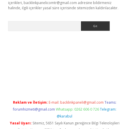
içerikleri,
backlinkpanelicomtr@gmail.com
adresine bildirmeniz
halinde, ilgili içerikler yasal süre içerisinde sitemizden kaldırılacaktır.
Arama
ino
Reklam ve İletişim:
E-mail:
backlinkpaneli@gmail.com
Teams:
forumhizmeti@gmail.com
Whatsapp: 0262 606 0 726
Telegram:
@karabul
Yasal Uyarı:
Sitemiz, 5651 Sayılı Kanun gereğince Bilgi Teknolojileri