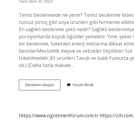
Tarih: Ekim 20, 2024
Temiz beslenmede ne yenir? Temiz beslenme listesi 
tuzsuz pirinç gibi soya ürünleri gibi fermente edilm
En sağlıklı beslenme şekli nedir? Sağlıklı beslenmey
porsiyonlarda büyük öğünler yemektir. Yine, şeker ve
bir beslenme, tüketilen enerji miktarına dikkat etmel
besinlerMevsimlik meyve ve sebzeler.Yeşillikler.Süt
tüketilmelidir.)Et ürünleri.Tavuk ve balık.Yumurta çe
vb.) )Daha fazla makale…
Temiz
Devamını okuyun
Yorum Bırak
Beslenme
Nasıl
Olmalı
https://www.ogretmenforum.com.tr
https://zih.com.