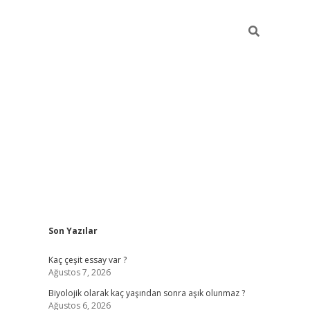
Sidebar
Son Yazılar
vdcasino
Kaç çeşit essay var ?
Ağustos 7, 2026
Biyolojik olarak kaç yaşından sonra aşık olunmaz ?
Ağustos 6, 2026