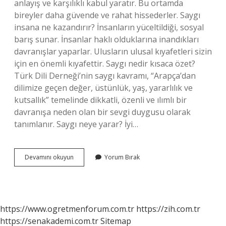
anlayış ve karşılıklı kabul yaratır. Bu ortamda
bireyler daha güvende ve rahat hissederler. Saygı
insana ne kazandırır? İnsanların yüceltildiği, sosyal
barış sunar. İnsanlar haklı olduklarına inandıkları
davranışlar yaparlar. Ulusların ulusal kıyafetleri sizin
için en önemli kıyafettir. Saygı nedir kısaca özet?
Türk Dili Derneği’nin saygı kavramı, “Arapça’dan
dilimize geçen değer, üstünlük, yaş, yararlılık ve
kutsallık” temelinde dikkatli, özenli ve ılımlı bir
davranışa neden olan bir sevgi duygusu olarak
tanımlanır. Saygı neye yarar? İyi…
Saygı
Devamını okuyun
Yorum Bırak
Neden
Onemlidir
https://www.ogretmenforum.com.tr
https://zih.com.tr
https://senakademi.com.tr
Sitemap