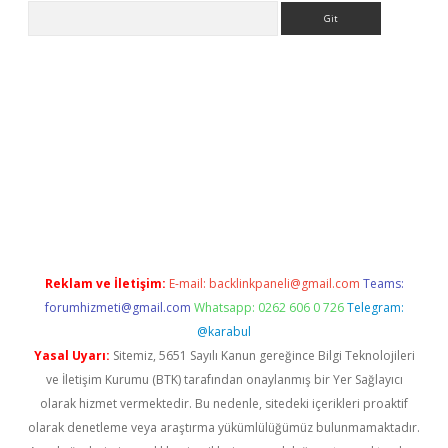
Arama
ino
Reklam ve İletişim:
E-mail:
backlinkpaneli@gmail.com
Teams:
forumhizmeti@gmail.com
Whatsapp: 0262 606 0 726
Telegram:
@karabul
Yasal Uyarı:
Sitemiz, 5651 Sayılı Kanun gereğince Bilgi Teknolojileri
ve İletişim Kurumu (BTK) tarafından onaylanmış bir Yer Sağlayıcı
olarak hizmet vermektedir. Bu nedenle, sitedeki içerikleri proaktif
olarak denetleme veya araştırma yükümlülüğümüz bulunmamaktadır.