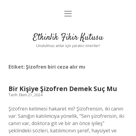
menüyü
Anasayfa
aç
Gizlilik Politikası
Etkinlik Fikir Kutusu
Yasal Uyarı
Unutulmaz anlar için yaratıcı öneriler!
Hakkımızda
Etiket:
Şizofren biri ceza alır mı
Bir Kişiye Şizofren Demek Suç Mu
Tarih: Ekim 21, 2024
Şizofren kelimesi hakaret mi? Şizofrensin, iki canın
var: Sanığın katılımcıya yönelik, “Sen şizofrensin, iki
canın var, doktora git ve bir an önce iyileş”
şeklindeki sözleri, katılımcının şeref, haysiyet ve