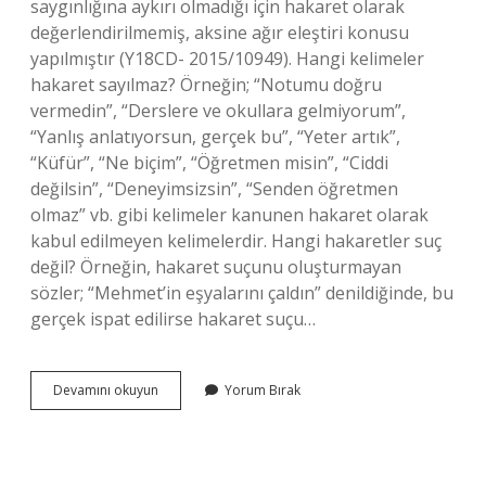
saygınlığına aykırı olmadığı için hakaret olarak
değerlendirilmemiş, aksine ağır eleştiri konusu
yapılmıştır (Y18CD- 2015/10949). Hangi kelimeler
hakaret sayılmaz? Örneğin; “Notumu doğru
vermedin”, “Derslere ve okullara gelmiyorum”,
“Yanlış anlatıyorsun, gerçek bu”, “Yeter artık”,
“Küfür”, “Ne biçim”, “Öğretmen misin”, “Ciddi
değilsin”, “Deneyimsizsin”, “Senden öğretmen
olmaz” vb. gibi kelimeler kanunen hakaret olarak
kabul edilmeyen kelimelerdir. Hangi hakaretler suç
değil? Örneğin, hakaret suçunu oluşturmayan
sözler; “Mehmet’in eşyalarını çaldın” denildiğinde, bu
gerçek ispat edilirse hakaret suçu…
Bir
Devamını okuyun
Yorum Bırak
Kişiye
Şizofren
Demek
Suç