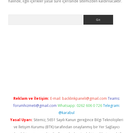
halinde, ilgili içerikler yasal süre içerisinde sitemizden kaldırılacaktır.
Arama
vdcasino
Reklam ve İletişim:
E-mail:
backlinkpaneli@gmail.com
Teams:
forumhizmeti@gmail.com
Whatsapp: 0262 606 0 726
Telegram:
@karabul
Yasal Uyarı:
Sitemiz, 5651 Sayılı Kanun gereğince Bilgi Teknolojileri
ve İletişim Kurumu (BTK) tarafından onaylanmış bir Yer Sağlayıcı