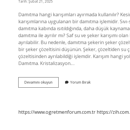
Tarih: Şubat 21, 2025
Damıtma hangi karışımları ayırmada kullanılır? Kesi
karışımlarına uygulanan bir damıtma işlemidir. Sıvı-sıv
damıtma kabında ısıtıldığında, daha düşük kaynama n
damıtma ile ayrılır mı? Saf su ve şeker karışımı olan
ayrılabilir. Bu nedenle, damıtma şekerin şeker çözelt
bir şeker çözeltisini düşünün. Şeker, çözeltiden su ç
çözeltisinden ayrılabildiği işlemdir. Karışım hangi yo
Damıtma. Kristalizasyon.…
Hangi
Devamını okuyun
Yorum Bırak
Karışımlar
Damıtma
Ile
Ayrılır
https://www.ogretmenforum.com.tr
https://zih.com.