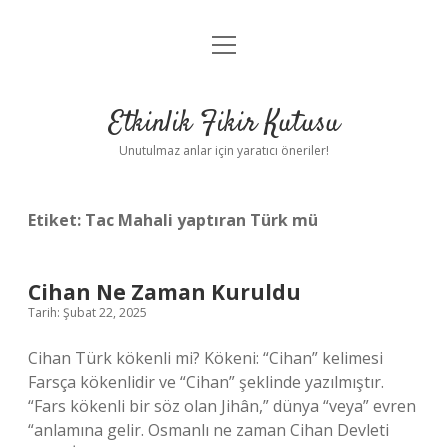
menüyü
Anasayfa
aç
Gizlilik Politikası
Etkinlik Fikir Kutusu
Yasal Uyarı
Unutulmaz anlar için yaratıcı öneriler!
Hakkımızda
Etiket:
Tac Mahali yaptıran Türk mü
Cihan Ne Zaman Kuruldu
Tarih: Şubat 22, 2025
Cihan Türk kökenli mi? Kökeni: “Cihan” kelimesi
Farsça kökenlidir ve “Cihan” şeklinde yazılmıştır.
“Fars kökenli bir söz olan Jihân,” dünya “veya” evren
“anlamına gelir. Osmanlı ne zaman Cihan Devleti