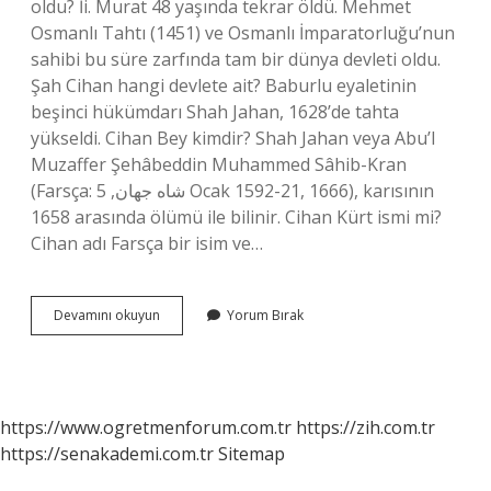
oldu? İi. Murat 48 yaşında tekrar öldü. Mehmet
Osmanlı Tahtı (1451) ve Osmanlı İmparatorluğu’nun
sahibi bu süre zarfında tam bir dünya devleti oldu.
Şah Cihan hangi devlete ait? Baburlu eyaletinin
beşinci hükümdarı Shah Jahan, 1628’de tahta
yükseldi. Cihan Bey kimdir? Shah Jahan veya Abu’l
Muzaffer Şehâbeddin Muhammed Sâhib-Kran
(Farsça: شاه جهان, 5 Ocak 1592-21, 1666), karısının
1658 arasında ölümü ile bilinir. Cihan Kürt ismi mi?
Cihan adı Farsça bir isim ve…
Cihan
Devamını okuyun
Yorum Bırak
Ne
Zaman
Kuruldu
https://www.ogretmenforum.com.tr
https://zih.com.tr
https://senakademi.com.tr
Sitemap