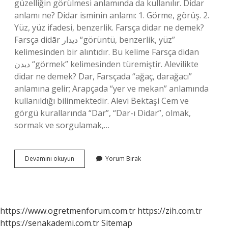
güzelliğin görülmesi anlamında da kullanılır. Didar
anlamı ne? Didar isminin anlamı: 1. Görme, görüş. 2.
Yüz, yüz ifadesi, benzerlik. Farsça didar ne demek?
Farsça didār دیدار “görüntü, benzerlik, yüz”
kelimesinden bir alıntıdır. Bu kelime Farsça didan
دیدن “görmek” kelimesinden türemiştir. Alevilikte
didar ne demek? Dar, Farsçada “ağaç, darağacı”
anlamına gelir; Arapçada “yer ve mekan” anlamında
kullanıldığı bilinmektedir. Alevi Bektaşi Cem ve
görgü kurallarında “Dar”, “Dar-ı Didar”, olmak,
sormak ve sorgulamak,…
Didari
Devamını okuyun
Yorum Bırak
Ne
Demek
https://www.ogretmenforum.com.tr
https://zih.com.tr
https://senakademi.com.tr
Sitemap