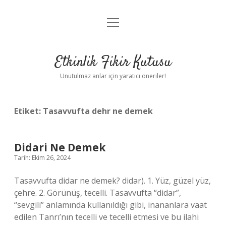
menüyü
Anasayfa
aç
Gizlilik Politikası
Etkinlik Fikir Kutusu
Yasal Uyarı
Unutulmaz anlar için yaratıcı öneriler!
Hakkımızda
Etiket:
Tasavvufta dehr ne demek
Didari Ne Demek
Tarih: Ekim 26, 2024
Tasavvufta didar ne demek? didar). 1. Yüz, güzel yüz,
çehre. 2. Görünüş, tecelli. Tasavvufta “didar”,
“sevgili” anlamında kullanıldığı gibi, inananlara vaat
edilen Tanrı’nın tecelli ve tecelli etmesi ve bu ilahi