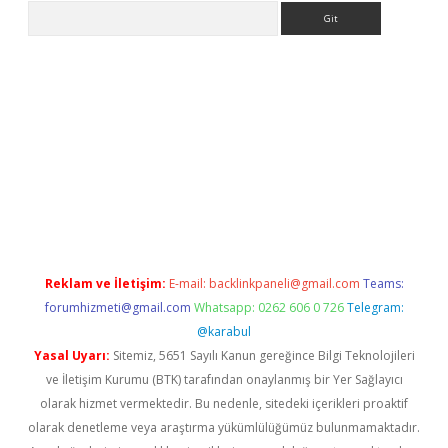
Arama
ino
Reklam ve İletişim:
E-mail:
backlinkpaneli@gmail.com
Teams:
forumhizmeti@gmail.com
Whatsapp: 0262 606 0 726
Telegram:
@karabul
Yasal Uyarı:
Sitemiz, 5651 Sayılı Kanun gereğince Bilgi Teknolojileri
ve İletişim Kurumu (BTK) tarafından onaylanmış bir Yer Sağlayıcı
olarak hizmet vermektedir. Bu nedenle, sitedeki içerikleri proaktif
olarak denetleme veya araştırma yükümlülüğümüz bulunmamaktadır.