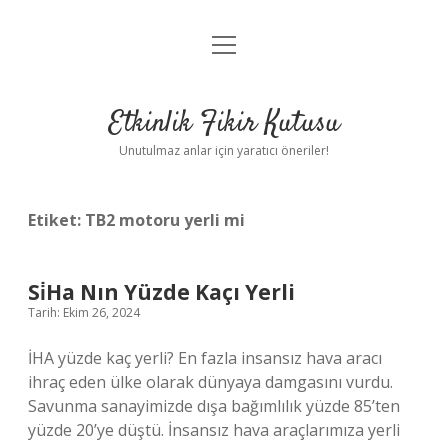
menüyü
Anasayfa
aç
Gizlilik Politikası
Etkinlik Fikir Kutusu
Yasal Uyarı
Unutulmaz anlar için yaratıcı öneriler!
Hakkımızda
Etiket:
TB2 motoru yerli mi
Si̇Ha Nın Yüzde Kaçı Yerli
Tarih: Ekim 26, 2024
İHA yüzde kaç yerli? En fazla insansız hava aracı
ihraç eden ülke olarak dünyaya damgasını vurdu.
Savunma sanayimizde dışa bağımlılık yüzde 85’ten
yüzde 20’ye düştü. İnsansız hava araçlarımıza yerli