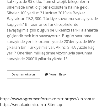
katkı yüzde 93 oldu. Tüm stratejik bileşenlerin
ülkemizde üretildiği bir ekosistem haline geldi.
Sihalar 100 yerli mi? Haziran 2019’da Baykar
Bayraktar TB2, 300. Türkiye savunma sanayi yüzde
kaçı yerli? Bir asır önce farklı cephelerde
savaştığımız gibi bugün de ülkemizi farklı alanlarda
güçlendirmek için savaşıyoruz. Bugün savunma
sanayinde yerlilik oranını yüzde 20’den yüzde 65’e
çıkaran bir Türkiye’miz var. Akıncı SİHA yüzde kaç
yerli? Önerilen millileştirme vizyonuyla savunma
sanayinde 2000’li yıllarda yüzde 15…
Si̇Ha
Devamını okuyun
Yorum Bırak
Nın
Yüzde
Kaçı
Yerli
https://www.ogretmenforum.com.tr
https://zih.com.tr
https://senakademi.com.tr
Sitemap