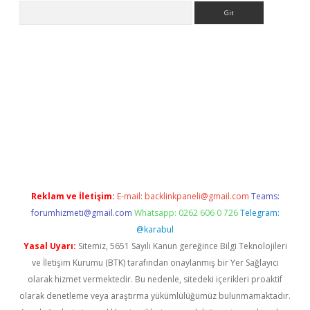
Arama
ino
Reklam ve İletişim:
E-mail:
backlinkpaneli@gmail.com
Teams:
forumhizmeti@gmail.com
Whatsapp: 0262 606 0 726
Telegram:
@karabul
Yasal Uyarı:
Sitemiz, 5651 Sayılı Kanun gereğince Bilgi Teknolojileri
ve İletişim Kurumu (BTK) tarafından onaylanmış bir Yer Sağlayıcı
olarak hizmet vermektedir. Bu nedenle, sitedeki içerikleri proaktif
olarak denetleme veya araştırma yükümlülüğümüz bulunmamaktadır.