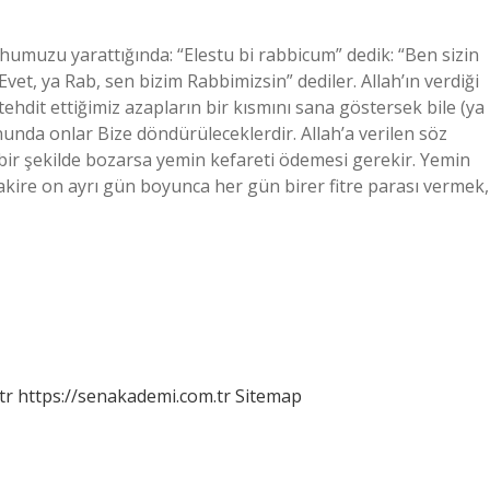
uhumuzu yarattığında: “Elestu bi rabbicum” dedik: “Ben sizin
Evet, ya Rab, sen bizim Rabbimizsin” dediler. Allah’ın verdiği
tehdit ettiğimiz azapların bir kısmını sana göstersek bile (ya
unda onlar Bize döndürüleceklerdir. Allah’a verilen söz
bir şekilde bozarsa yemin kefareti ödemesi gerekir. Yemin
 fakire on ayrı gün boyunca her gün birer fitre parası vermek,
tr
https://senakademi.com.tr
Sitemap