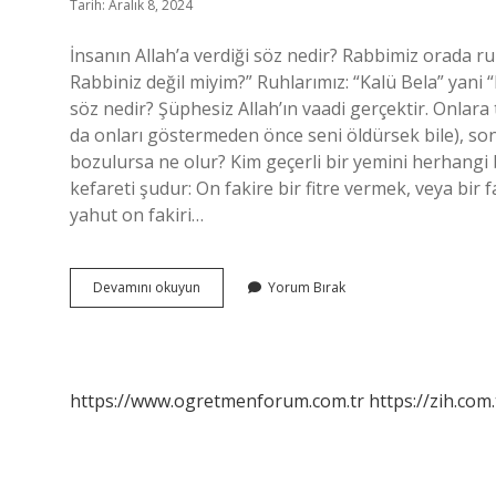
Tarih: Aralık 8, 2024
İnsanın Allah’a verdiği söz nedir? Rabbimiz orada r
Rabbiniz değil miyim?” Ruhlarımız: “Kalü Bela” yani “
söz nedir? Şüphesiz Allah’ın vaadi gerçektir. Onlara 
da onları göstermeden önce seni öldürsek bile), son
bozulursa ne olur? Kim geçerli bir yemini herhangi 
kefareti şudur: On fakire bir fitre vermek, veya bir
yahut on fakiri…
Kulun
Devamını okuyun
Yorum Bırak
Allaha
Verdiği
Söz
Nedir
https://www.ogretmenforum.com.tr
https://zih.com.