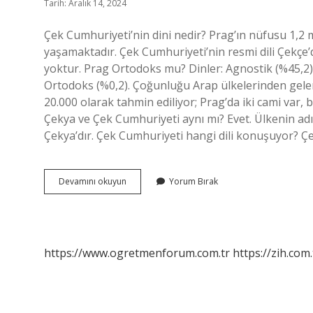
Tarih: Aralık 14, 2024
Çek Cumhuriyeti’nin dini nedir? Prag’ın nüfusu 1,2 
yaşamaktadır. Çek Cumhuriyeti’nin resmi dili Çekçe’di
yoktur. Prag Ortodoks mu? Dinler: Agnostik (%45,2), 
Ortodoks (%0,2). Çoğunluğu Arap ülkelerinden gele
20.000 olarak tahmin ediliyor; Prag’da iki cami var, 
Çekya ve Çek Cumhuriyeti aynı mı? Evet. Ülkenin adı
Çekya’dır. Çek Cumhuriyeti hangi dili konuşuyor? Çe
Çek
Devamını okuyun
Yorum Bırak
Cumhuriyeti
Ortodoks
Mu
https://www.ogretmenforum.com.tr
https://zih.com.