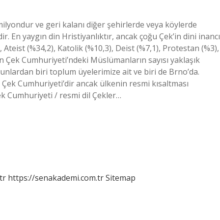
milyondur ve geri kalanı diğer şehirlerde veya köylerde
r. En yaygın din Hristiyanlıktır, ancak çoğu Çek’in dini inancı
Ateist (%34,2), Katolik (%10,3), Deist (%7,1), Protestan (%3),
n Çek Cumhuriyeti’ndeki Müslümanların sayısı yaklaşık
bunlardan biri toplum üyelerimize ait ve biri de Brno’da.
 Çek Cumhuriyeti’dir ancak ülkenin resmi kısaltması
k Cumhuriyeti / resmi dil Çekler…
tr
https://senakademi.com.tr
Sitemap