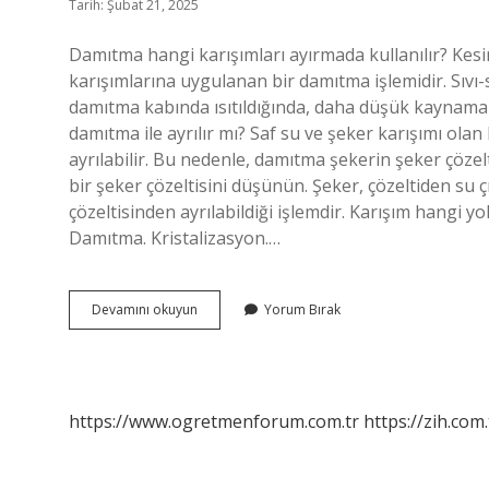
Tarih: Şubat 21, 2025
Damıtma hangi karışımları ayırmada kullanılır? Kesi
karışımlarına uygulanan bir damıtma işlemidir. Sıvı-sıv
damıtma kabında ısıtıldığında, daha düşük kaynama n
damıtma ile ayrılır mı? Saf su ve şeker karışımı olan
ayrılabilir. Bu nedenle, damıtma şekerin şeker çözelt
bir şeker çözeltisini düşünün. Şeker, çözeltiden su ç
çözeltisinden ayrılabildiği işlemdir. Karışım hangi yo
Damıtma. Kristalizasyon.…
Hangi
Devamını okuyun
Yorum Bırak
Karışımlar
Damıtma
Ile
Ayrılır
https://www.ogretmenforum.com.tr
https://zih.com.