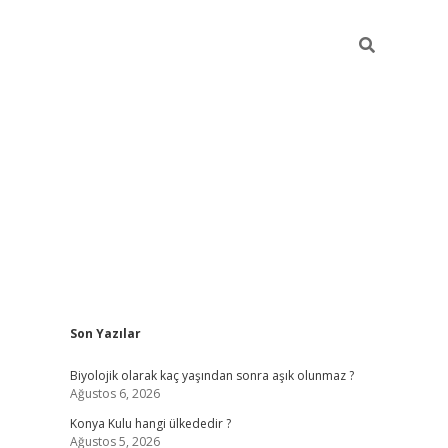
Sidebar
Son Yazılar
vdcasino
Biyolojik olarak kaç yaşından sonra aşık olunmaz ?
Ağustos 6, 2026
Konya Kulu hangi ülkededir ?
Ağustos 5, 2026