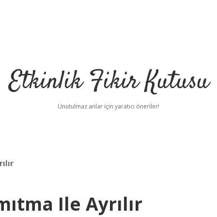
Etkinlik Fikir Kutusu
Unutulmaz anlar için yaratıcı öneriler!
ılır
ıtma Ile Ayrılır