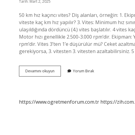
Tarih: Mart 2, 2025
50 km hız kaçıncı vites? Diş alanları, örneğin: 1. Eki
viteste kaç km hız yapılır? 3. Vites: Minimum hız sın
ulaşıldığında dördüncü (4.) vites başlatılır. 4 vites k
Motor hızı genellikle 2.500-3.000 rpm’dir. Ekipman: Y
rpm’dir. Vites 3’ten 1’e düşürülür mü? Ceket azaltma
gerekiyorsa, 3. vitesten 3. vitesten azaltabilirsiniz. 5
50
Devamını okuyun
Yorum Bırak
Km
Kaçıncı
Vites
https://www.ogretmenforum.com.tr
https://zih.com.